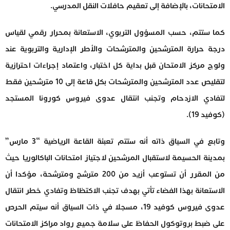
الامتحانات، بالإضافة إلى تعقيم حافلات النقل المدرسي.
كما ستتم، حسب المسؤول التربوي، الاستعانة بمحرار رقمي لقياس
درجة حرارة المترشحين والمترشحات والأطر الإدارية والتربوية عند
ولوج مركز الامتحان قبل بداية كل اختبار، واعتماد إجراءات احترازية
لتقليص عدد المترشحين والمترشحات بكل قاعة إلى 10 مترشحين فقط
لتفادي الازدحام وتجنب انتقال عدوى فيروس كورونا المستجد
(كوفيد 19).
وتابع في السياق ذاته أنه ستتم تعبئة القاعة الرياضية “3 مارس”
بمدينة الحسيمة لاستقبال المرشحين لاجتياز امتحانات الباكالوريا حيث
من المقرر أن تستوعب أزيد من 200 مترشح ومترشحة، مؤكدا أن
الاستعانة بهذا الفضاء تأتي بهدف تجنب الاكتظاظ وتفادي خطر انتقال
عدوى فيروس كوفيد 19، مسجلا في ذات السياق أنه سيتم الحرص
على ضبط بروتوكول الحفاظ على سلامة جميع رواد مراكز الامتحانات