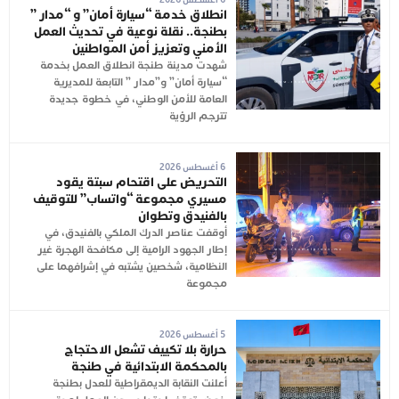
انطلاق خدمة “سيارة أمان” و “مدار ”
بطنجة.. نقلة نوعية في تحديث العمل
الأمني وتعزيز أمن المواطنين
شهدت مدينة طنجة انطلاق العمل بخدمة
“سيارة أمان” و”مدار ” التابعة للمديرية
العامة للأمن الوطني، في خطوة جديدة
تترجم الرؤية
6 أغسطس 2026
التحريض على اقتحام سبتة يقود
مسيري مجموعة “واتساب” للتوقيف
بالفنيدق وتطوان
أوقفت عناصر الدرك الملكي بالفنيدق، في
إطار الجهود الرامية إلى مكافحة الهجرة غير
النظامية، شخصين يشتبه في إشرافهما على
مجموعة
5 أغسطس 2026
حرارة بلا تكييف تشعل الاحتجاج
بالمحكمة الابتدائية في طنجة
أعلنت النقابة الديمقراطية للعدل بطنجة