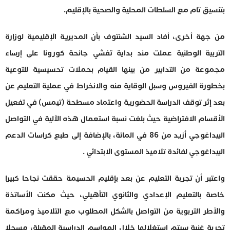
بتنسيق تام مع السلطات المحلية والصحية بالإقليم.
من جهة أخرى، أفاد السيد الشنتوف بأن المديرية الإقليمية لوزارة
التربية الوطنية عملت مند بداية تفشي جائحة كورونا على إرساء
مجموعة من التدابير من بينها القيام بحملات تحسيسية للتوعية
بخطورة الفيروس وسبل الوقاية منه والانخراط في عملية التعليم عن
بعد إثر توقف الدراسة الحضورية واعتماد مسطحة (تيمس) في تفعيل
الأقسام الافتراضية حيث بلغت نسبة استعمال هذه الآلية في التواصل
البيداغوجي أزيد من 86 في المائة، بالإضافة إلى طبع كراسات الدعم
البيداغوجي لفائدة تلاميذ المستوى الابتدائي .
واعتبر أن تجربة التعليم عن بعد بإقليم الحسيمة حققت نجاحا كبيرا
خاصة بالتعليم الإعدادي والثانوي التأهيلي، حيث مكنت الأساتذة
والأطر التربوية من التواصل بالشكل المطلوب مع التلاميذ ومراكمة
تجربة غنية سيتم استغلالها خلال المواسم الدراسية المقبلة، مسجلا