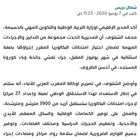
شمال بريس
كتب في 7 يونيو 2020 - 11:23 ص
أكد المدير الإقليمي لوزارة التربية الوطنية والتكوين المهني بالحسيمة،
محمد الشنتوف، أن المديرية اتخذت مجموعة من التدابير والإجراءات
المهمة لضمان اجتياز امتحانات البكالوريا المقرر إجراؤها بصفة
استثنائية في شهر يوليوز المقبل، جراء تفشي جائحة وباء كورونا
المستجد، في أحسن الظروف.
وأوضح الشتنوف، في تصريح لوكالة المغرب العربي للأنباء، أنه ستتم
في إطار الاستعداد لهذا الاستحقاق الوطني تعبئة وإعداد 27 مركزا
لإجراء امتحانات البكالوريا ستستقبل أزيد من 3900 مترشح ومترشحة،
والعمل على توفير الكمامات الوقائية والسائل المعقم للأيدي
والأحذية، وتعقيم الحجرات الدراسية ومختلف الفضاءات، وتوفير
جميع اللوازم الضرورية لضمان سلامة رواد مراكز وفضاءات إجراء