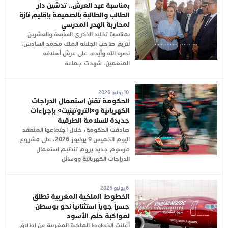
بمناسبة عيد العرش.. تدشين دار
الطالب والطالبة بالصميعة بإقليم تازة
لمحاربة الهدر المدرسي
بمناسبة تخليد الذكرى السابعة والعشرين
لتربع صاحب الجلالة الملك محمد السادس،
نصره الله وأيده، على عرش أسلافه
المنعمين، شهدت جماعة
10 يوليو 2026
الحكومة تقنن استعمال الدراجات
الكهربائية و«التروتينيت» بإجراءات
جديدة للسلامة الطرقية
صادقت الحكومة، خلال اجتماعها المنعقد
اليوم الخميس 9 يوليوز 2026، على مشروع
مرسوم جديد يروم تنظيم استعمال
الدراجات الكهربائية ووسائل
6 يوليو 2026
الخطوط الملكية المغربية تطلق
جسراً جوياً استثنائياً نحو بوسطن
لمواكبة حلم الأسود
أعلنت الخطوط الملكية المغربية عن إطلاق