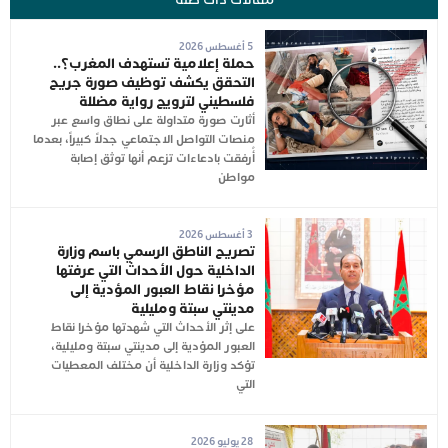
5 أغسطس 2026
حملة إعلامية تستهدف المغرب؟..
التحقق يكشف توظيف صورة جريح
فلسطيني لترويج رواية مضللة
أثارت صورة متداولة على نطاق واسع عبر
منصات التواصل الاجتماعي جدلاً كبيراً، بعدما
أُرفقت بادعاءات تزعم أنها توثق إصابة
مواطن
3 أغسطس 2026
تصريح الناطق الرسمي باسم وزارة
الداخلية حول الأحداث التي عرفتها
مؤخرا نقاط العبور المؤدية إلى
مدينتي سبتة ومليلية
على إثر الأحداث التي شهدتها مؤخرا نقاط
العبور المؤدية إلى مدينتي سبتة ومليلية،
تؤكد وزارة الداخلية أن مختلف المعطيات
التي
28 يوليو 2026