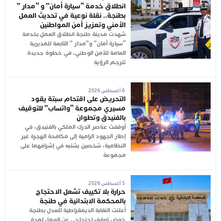
انطلاق خدمة “سيارة أمان” و “مدار ”
بطنجة.. نقلة نوعية في تحديث العمل
الأمني وتعزيز أمن المواطنين
شهدت مدينة طنجة انطلاق العمل بخدمة
“سيارة أمان” و”مدار ” التابعة للمديرية
العامة للأمن الوطني، في خطوة جديدة
تترجم الرؤية
6 أغسطس 2026
التحريض على اقتحام سبتة يقود
مسيري مجموعة “واتساب” للتوقيف
بالفنيدق وتطوان
أوقفت عناصر الدرك الملكي بالفنيدق، في
إطار الجهود الرامية إلى مكافحة الهجرة غير
النظامية، شخصين يشتبه في إشرافهما على
مجموعة
5 أغسطس 2026
حرارة بلا تكييف تشعل الاحتجاج
بالمحكمة الابتدائية في طنجة
أعلنت النقابة الديمقراطية للعدل بطنجة
خوض توقف احتجاجي عن العمل لمدة