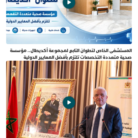
المستشفى الخاص لتطوان التابع لمجموعة أكديطال.. مؤسسة
صحية متعددة التخصصات تلتزم بأفضل المعايير الدولية