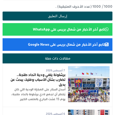
1000
/
1000
(عدد الأحرف المتبقية) .
تابع آخر الأخبار من شمال بريس على WhatsApp
تابع آخر الأخبار من شمال بريس على Google News
مقالات ذات صلة
7 أغسطس 2026
برشلونة يلغي ودية اتحاد طنجة..
تضارب بشأن الأسباب وفليك يبحث عن
بديل
أُسدل الستار على المباراة الودية التي كان
يُنتظر أن تجمع نادي برشلونة باتحاد طنجة،
يوم 15 غشت الجاري بالملعب الكبير
6 أغسطس 2026