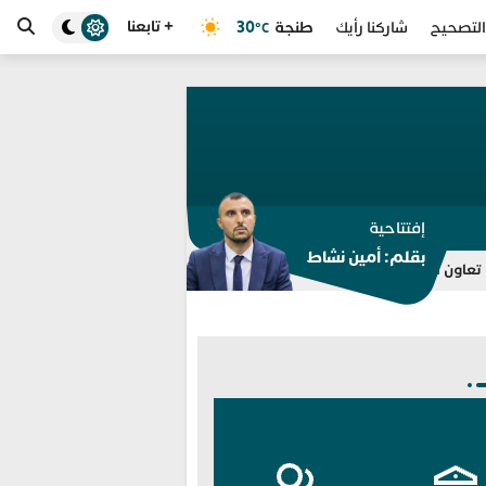
+ تابعنا
طنجة
30
التصحيح
شاركنا رأيك
°C
إفتتاحية
بقلم: أمين نشاط
 احتواء أزمة الهجرة في سبتة
التحريض على اقتحام سبتة يقود مسيري 