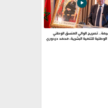
مة.. تصريح الوالي المنسق الوطني
 الوطنية للتنمية البشرية، محمد دردوري