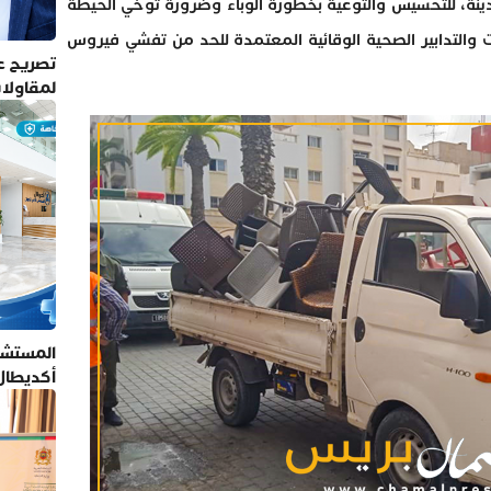
نة، للتحسيس والتوعية بخطورة الوباء وضرورة توخي الحيطة
ات والتدابير الصحية الوقائية المعتمدة للحد من تفشي فيروس
تصريح عم
لمقاولا
المستشف
أكديطال
تلتزم بأ