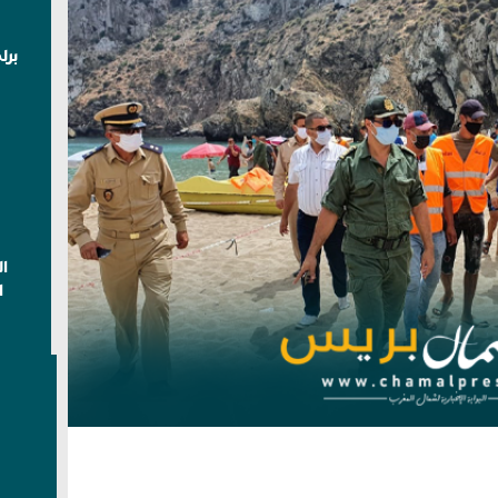
برل
ا
ا