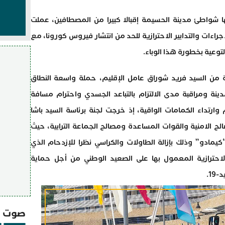
ها شواطئ مدينة الحسيمة إقبالا كبيرا من المصطافين، عملت
راءات والتدابير الاحترازية للحد من انتشار فيروس كورونا، مع
عية بخطورة هذا الوباء.
 من السيد فريد شوراق عامل الإقليم، حملة واسعة النطاق
ينة ومراقبة مدى الالتزام بالتباعد الجسدي واحترام مسافة
وارتداء الكمامات الواقية، إذ خرجت لجنة برئاسة السيد باشا
ح الامنية والقوات المساعدة ومصالح الجماعة الترابية، حيث
كيمادو” وذلك بإزالة الطاولات والكراسي نظرا للإزدحام الذي
لاحترازية المعمول بها على الصعيد الوطني من أجل حماية
1.
صوت و