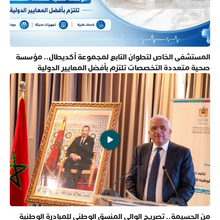
المستشفى الخاص لتطوان التابع لمجموعة أكديطال.. مؤسسة
صحية متعددة التخصصات تلتزم بأفضل المعايير الدولية
من الحسيمة.. تصريح الوالي المنسق الوطني للمبادرة الوطنية