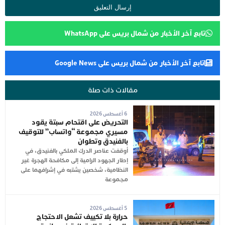
تابع آخر الأخبار من شمال بريس على WhatsApp
تابع آخر الأخبار من شمال بريس على Google News
مقالات ذات صلة
6 أغسطس 2026
التحريض على اقتحام سبتة يقود
مسيري مجموعة “واتساب” للتوقيف
بالفنيدق وتطوان
أوقفت عناصر الدرك الملكي بالفنيدق، في
إطار الجهود الرامية إلى مكافحة الهجرة غير
النظامية، شخصين يشتبه في إشرافهما على
مجموعة
5 أغسطس 2026
حرارة بلا تكييف تشعل الاحتجاج