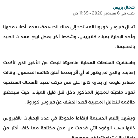
شمال بريس
كتب في 6 سبتمبر 2020 - 11:35 ص
تسلل فيروس كورونا المستجد إلى ميناء الحسيمة، بعدما أصاب مجهزا
وأحد البحارة بميناء كلايريس، وشخصا أخر بمحل لبيع معدات الصيد
بالحسيمة.
واستنفرت السلطات المحلية عناصرها للبحث عن الأخير الذي تأكدت
إصابته، والذي لم يظهر له أي أثر بعدما أغلق هاتفه المحمول. وقالت
مصادر عليمة إن بحارة كانوا على متن مركب لصيد الأسماك السطحية
تعود ملكيته للمجهز المذكور دخل قبل قليل للميناء، حيث سيخضع
طاقمه للتحاليل المخبرية قصد الكشف عن فيروس كورونا.
ويشهد إقليم الحسيمة ارتفاعا ملحوظا في عدد الإصابات بالفيروس
ذاتها بسبب الوفود التي قدمت من مدن مختلفة مما خلف أكثر من
بؤرة لازالت تداعياتها غير محصورة.