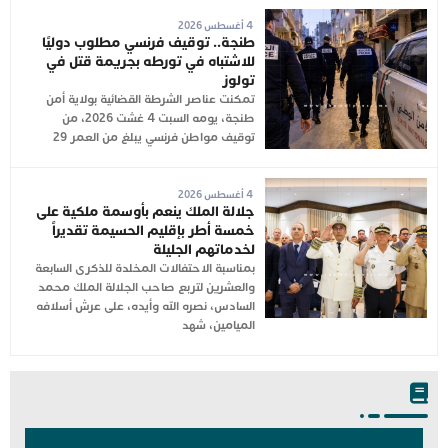
4 أغسطس 2026
طنجة.. توقيف فرنسي مطلوب دوليًا
للاشتباه في تورطه بجريمة قتل في
تولوز
تمكنت عناصر الشرطة القضائية بولاية أمن
طنجة، يومه السبت 4 غشت 2026، من
توقيف مواطن فرنسي يبلغ من العمر 29
4 أغسطس 2026
جلالة الملك ينعم بأوسمة ملكية على
خمسة أطر بإقليم الحسيمة تقديراً
لخدماتهم الجليلة
بمناسبة الاحتفالات المخلدة للذكرى السابعة
والعشرين لتربع صاحب الجلالة الملك محمد
السادس، نصره الله وأيده، على عرش أسلافه
الميامين، شهد