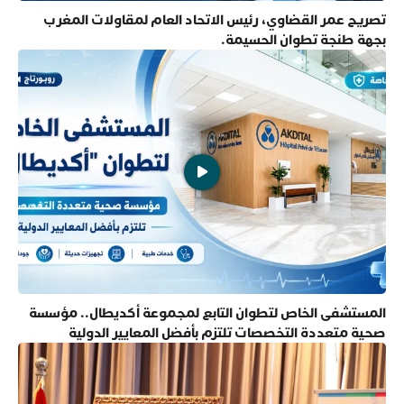
تصريح عمر القضاوي، رئيس الاتحاد العام لمقاولات المغرب
بجهة طنجة تطوان الحسيمة.
المستشفى الخاص لتطوان التابع لمجموعة أكديطال.. مؤسسة
صحية متعددة التخصصات تلتزم بأفضل المعايير الدولية