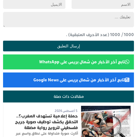
1000
/
1000
(عدد الأحرف المتبقية) .
تابع آخر الأخبار من شمال بريس على WhatsApp
تابع آخر الأخبار من شمال بريس على Google News
مقالات ذات صلة
5 أغسطس 2026
حملة إعلامية تستهدف المغرب؟..
التحقق يكشف توظيف صورة جريح
فلسطيني لترويج رواية مضللة
أثارت صورة متداولة على نطاق واسع عبر