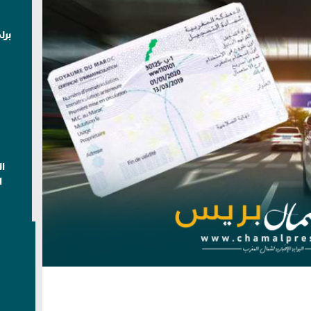
برل
ا
ا