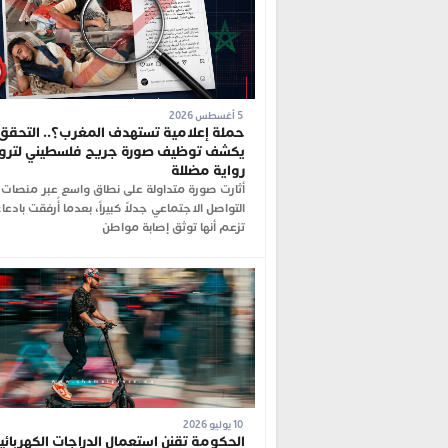
5 أغسطس 2026
حملة إعلامية تستهدف المغرب؟.. التحقق
يكشف توظيف صورة جريح فلسطيني لترو
رواية مضللة
أثارت صورة متداولة على نطاق واسع عبر منصات
التواصل الاجتماعي جدلاً كبيراً، بعدما أُرفقت بادعا
تزعم أنها توثق إصابة مواطن
10 يوليو 2026
الحكومة تقنن استعمال الدراجات الكهربائي