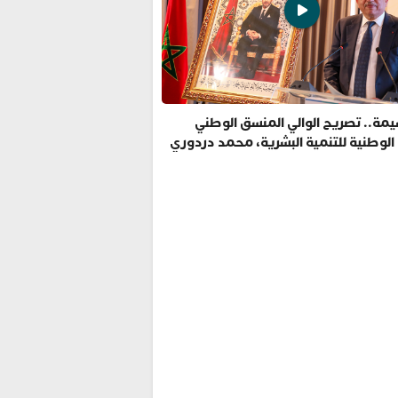
مة.. تصريح الوالي المنسق الوطني
 الوطنية للتنمية البشرية، محمد دردوري