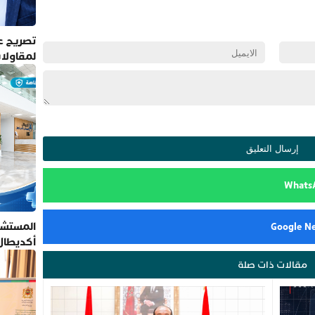
تصريح عم
لمقاولا
المستشف
أكديطال
تلتزم بأ
مقالات ذات صلة