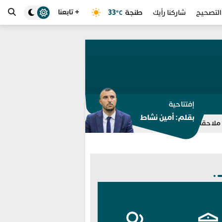
+ تابعنا
طنجة
33
التصحيح
شاركنا رأيك
°C
إفتتاحية
بقلم: أمين نشاط
ة حمراء لـ “الأنتربول” في قضايا مخدرات واحتجاز
برشلونة يلغي ودية 