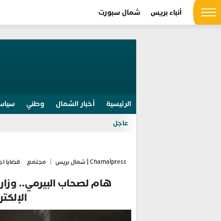
أنباء بريس
شمال سبورت
الرئيسية
أخبار الشمال
وطني
سياس
عاجل
Chamalpress | شمال بريس
|
مجتمع
قضايا اج
هام لصحاب البيرمي.. وزارة
الإلكت