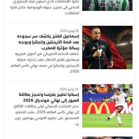
دائرة اهتمامات نادي أستون فيلا الإنجليزي،
الساعي إلى تعزيز جبهته الهجومية خلال فترة
الانتقالات
18 يوليو 2026
إسماعيل الفتح يكشف سر سجوده
بعد قمة الأرجنتين وإنجلترا ويوجه
رسالة مؤثرة للمغرب
خطف الحكم الأمريكي من أصول مغربية
إسماعيل الفتح الأنظار عقب إدارته مباراة
الأرجنتين وإنجلترا في نصف نهائي كأس العالم
2026،
14 يوليو 2026
إسبانيا تطيح بفرنسا وتحجز بطاقة
العبور إلى نهائي مونديال 2026
حجز المنتخب الإسباني أولى بطاقات التأهل
إلى نهائي كأس العالم 2026، عقب انتصاره
المستحق على نظيره الفرنسي بهدفين دون
رد،