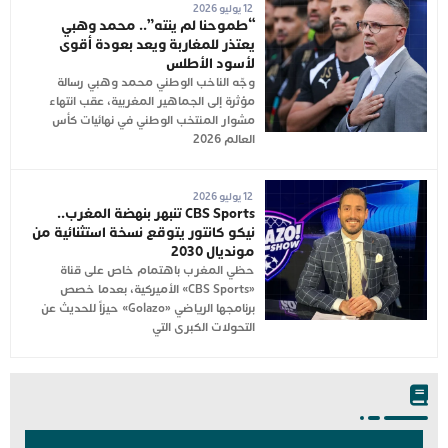
12 يوليو 2026
“طموحنا لم ينته”.. محمد وهبي
يعتذر للمغاربة ويعد بعودة أقوى
لأسود الأطلس
وجّه الناخب الوطني محمد وهبي رسالة
مؤثرة إلى الجماهير المغربية، عقب انتهاء
مشوار المنتخب الوطني في نهائيات كأس
العالم 2026
12 يوليو 2026
CBS Sports تنبهر بنهضة المغرب..
نيكو كانتور يتوقع نسخة استثنائية من
مونديال 2030
حظي المغرب باهتمام خاص على قناة
«CBS Sports» الأميركية، بعدما خصص
برنامجها الرياضي «Golazo» حيزاً للحديث عن
التحولات الكبرى التي