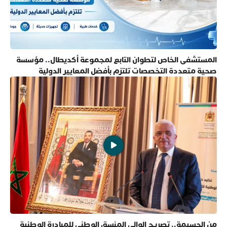
المستشفى الخاص لتطوان التابع لمجموعة أكديطال.. مؤسسة
صحية متعددة التخصصات تلتزم بأفضل المعايير الدولية
من الحسيمة.. تصريح الوالي المنسق الوطني للمبادرة الوطنية