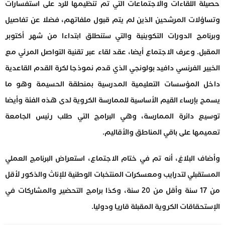
حصيلة اللقاءات والاجتماعات التي تم تنظيمها للرد على استفسارات
وتساؤلات المرشحين الذين لم يتم قبول ملفاتهم، فضلا عن تفاصيل
وبرنامج الدورات التكوينية والتي ستنطلق ابتداءا من شهر أكتوبر
المقبل. وعرف الاجتماع أيضا، عقد لقاء عبر تقنية التواصل المرئي مع
الخبير الفرنسي دافيد بولونجي الذي قدم نموذجا لكرة القدم القاعدية
داخل المؤسسات التعليمية المدرسية بمنطقة الحسيمة وهو ما
يسمح بإرساء القيم الأساسية للممارسة الكروية لدى هذه الفئة وأيضا
توسيع دائرة الممارسة، وهي البرامج التي طلب رئيس الجامعة
تعميمها على باقي المناطق والأقاليم.
وأضاف البلاغ، أنه تم في ختام الاجتماع، استعراض البرنامج العملي
المستقبلي لتدرايب ومعسكرات المنتخبات الوطنية للإناث والذكور لأقل
من 17 سنة وأقل من 20 سنة، وكذا برامج التحضير والمشاركات في
الإستحقاقات الكروية المقبلة قاريا ودوليا.