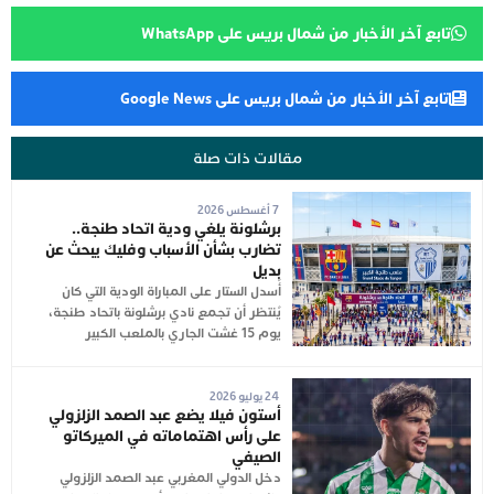
تابع آخر الأخبار من شمال بريس على WhatsApp
تابع آخر الأخبار من شمال بريس على Google News
مقالات ذات صلة
7 أغسطس 2026
برشلونة يلغي ودية اتحاد طنجة..
تضارب بشأن الأسباب وفليك يبحث عن
بديل
أُسدل الستار على المباراة الودية التي كان
يُنتظر أن تجمع نادي برشلونة باتحاد طنجة،
يوم 15 غشت الجاري بالملعب الكبير
24 يوليو 2026
أستون فيلا يضع عبد الصمد الزلزولي
على رأس اهتماماته في الميركاتو
الصيفي
دخل الدولي المغربي عبد الصمد الزلزولي