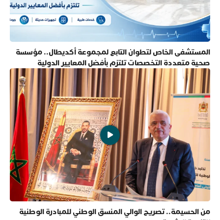
المستشفى الخاص لتطوان التابع لمجموعة أكديطال.. مؤسسة
صحية متعددة التخصصات تلتزم بأفضل المعايير الدولية
من الحسيمة.. تصريح الوالي المنسق الوطني للمبادرة الوطنية