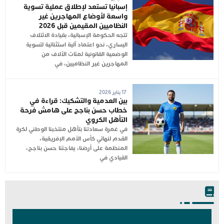
إسبانيا تستعد لإطلاق عملية تسوية
واسعة لأوضاع المهاجرين غير
النظاميين المقيمين قبل 2026
تتجه الحكومة الإسبانية، بقيادة الائتلاف
اليساري، نحو اعتماد آلية استثنائية لتسوية
الوضعية القانونية لمئات الآلاف من
المهاجرين غير النظاميين، في
17 يناير 2026
بين العدمية والتشكيك: قراءة في
خطاب حسن بناجح على هامش فرحة
التأهل الكروي
في غمرة سعادتنا بتأهل منتخبنا الوطني لكرة
القدم لنهائي كأس الأمم الإفريقية،
المنظمة على أرضنا، يفاجئنا حسن بناجح،
القيادي في