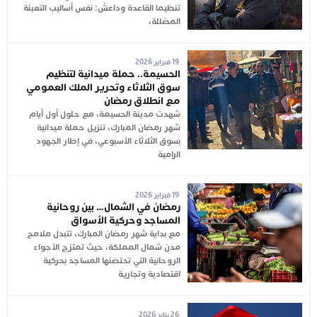
تنظيما القاعدة وداعش: نفس أساليب التعبئة
المضللة،
19 فبراير 2026
الحسيمة.. حملة ميدانية لتنظيم
سوق الثلاثاء وتحرير الملك العمومي
مع انطلاق رمضان
شهدت مدينة الحسيمة، مع حلول أول أيام
شهر رمضان المبارك، تنزيل حملة ميدانية
بسوق الثلاثاء الأسبوعي، في إطار الجهود
الرامية
19 فبراير 2026
رمضان في الشمال… بين روحانية
المساجد وحركية الأسواق
مع بداية شهر رمضان المبارك، تتبدل ملامح
مدن شمال المملكة، حيث تمتزج الأجواء
الروحانية التي تحتضنها المساجد بحركية
اقتصادية وتجارية
26 يناير 2026