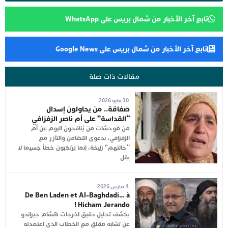
تابع آخر الأخبار من شمال بريس على WhatsApp
تابع آخر الأخبار من شمال بريس على Google News
مقالات ذات صلة
30 مايو 2026
صَفاقة.. من يحاولون إسدال
“القداسة” على أم ناصر الزفزافي
من مُوحشات من يُنافحون اليوم عن أم
الزفزافي، بدعوى التضامن والتآزر مع
“خالتهم” زليخة، إنما يَرتكبون خطأ جسيما لا
يقل
4 مارس 2026
De Ben Laden et Al-Baghdadi… à
Hicham Jerando !
يكشف تحليل دقيق لخرجات هشام جيراندو
عن تشابه مقلق مع الخطاب الذي اعتمدته