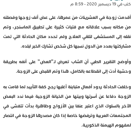
كتب في 19 ديسمبر 2020 - 8:59 م
أقدمت زوجة في العشرينات من عمرها، على عض أنف زوجها وفصلته
من مكانه بسبب علاقاته مع فتيات كثيرة على تطبيق الماسنجر، وتم
نقله إلى المستشفى لتلقي العلاج ولم تحدد مكان الحادثة التي تمت
مشاركتها بعدد من الدول نسبها كل شخص تشارك الخبر لبلده.
وأوضح التقرير الطبي أن الشاب تعرض لـ”العض” على أنفه بطريقة
وحشية أدت إلى انقطاعه بالكامل، هذا وتم القبض على الزوجة.
وخلفت الحادثة ردود أفعال متباينة أغلبها رجح كفة التأييد لما قامت به
الزوجة دفاعا عن أسرتها وبيتها من الخيانة الزوجية فيما ندد البعض
الآخر بالسلوك الذي اعتبر عنفا بين الأزواج وظاهرة بدأت تتفشى في
المجتمعات العربية وترفضها خاصة إذا كان مصدرها الزوجة في انتصار
لمفهوم الهيمنة الذكورية.