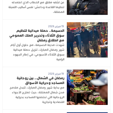
عن تشابه مقلق مع الخطاب الذي اعتمدته
تنظيما القاعدة وداعش: نفس أساليب التعبئة
المضللة،
19 فبراير 2026
الحسيمة.. حملة ميدانية لتنظيم
سوق الثلاثاء وتحرير الملك العمومي
مع انطلاق رمضان
شهدت مدينة الحسيمة، مع حلول أول أيام
شهر رمضان المبارك، تنزيل حملة ميدانية
بسوق الثلاثاء الأسبوعي، في إطار الجهود
الرامية
19 فبراير 2026
رمضان في الشمال… بين روحانية
المساجد وحركية الأسواق
مع بداية شهر رمضان المبارك، تتبدل ملامح
مدن شمال المملكة، حيث تمتزج الأجواء
الروحانية التي تحتضنها المساجد بحركية
اقتصادية وتجارية