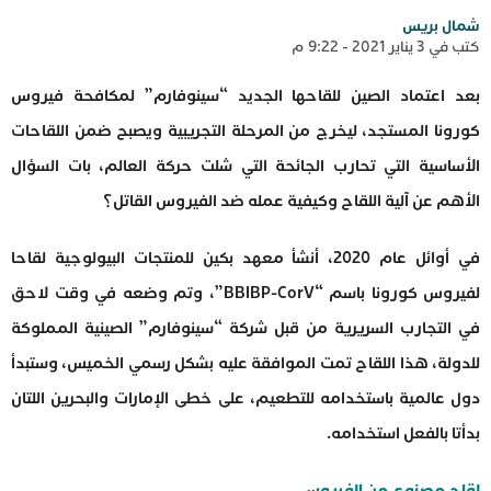
شمال بريس
كتب في 3 يناير 2021 - 9:22 م
بعد اعتماد الصين للقاحها الجديد “سينوفارم” لمكافحة فيروس
كورونا المستجد، ليخرج من المرحلة التجريبية ويصبح ضمن اللقاحات
الأساسية التي تحارب الجائحة التي شلت حركة العالم، بات السؤال
الأهم عن آلية اللقاح وكيفية عمله ضد الفيروس القاتل؟
في أوائل عام 2020، أنشأ معهد بكين للمنتجات البيولوجية لقاحا
لفيروس كورونا باسم “BBIBP-CorV”، وتم وضعه في وقت لاحق
في التجارب السريرية من قبل شركة “سينوفارم” الصينية المملوكة
للدولة، هذا اللقاح تمت الموافقة عليه بشكل رسمي الخميس، وستبدأ
دول عالمية باستخدامه للتطعيم، على خطى الإمارات والبحرين اللتان
بدأتا بالفعل استخدامه.
لقاح مصنوع من الفيروس