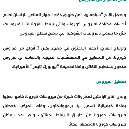
ويعمل لقاح “سينوفارم” عن طريق دفع الجهاز المناعي للإنسان لصنع
أجسام مضادة لفيروس كورونا، والتي ترتبط بالبروتينات الفيروسية،
مثل ما يسمى بالبروتينات الشوكية التي ترصع سطح الفيروس.
ولإنتاج اللقاح، أحضر الباحثون في معهد بكين 3 أنواع من فيروس
كورونا، من المصابين في المستشفيات الصينية، بالإضافة إلى فيروس
متحور يستطيع التكاثر، وفقا لصحيفة “نيويورك تايمز” الأميركية.
تعطيل الفيروس
ولدى إنتاج الباحثين لمخزونات كبيرة من فيروسات كورونا، قاموا بصبّها
بمادة كيميائية تسمى بيتا بروبيولاكتون، وقام المركب بتعطيل
فيروسات كورونا عن طريق الارتباط بجيناتها، ولم يعد بإمكان
فيروسات كورونا المعطلة التكاثر.