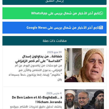
تابع آخر الأخبار من شمال بريس على WhatsApp
تابع آخر الأخبار من شمال بريس على Google News
مقالات ذات صلة
30 مايو 2026
صَفاقة.. من يحاولون إسدال
“القداسة” على أم ناصر الزفزافي
من مُوحشات من يُنافحون اليوم عن أم
الزفزافي، بدعوى التضامن والتآزر مع
“خالتهم” زليخة، إنما يَرتكبون خطأ جسيما لا
يقل
4 مارس 2026
De Ben Laden et Al-Baghdadi… à
Hicham Jerando !
يكشف تحليل دقيق لخرجات هشام جيراندو