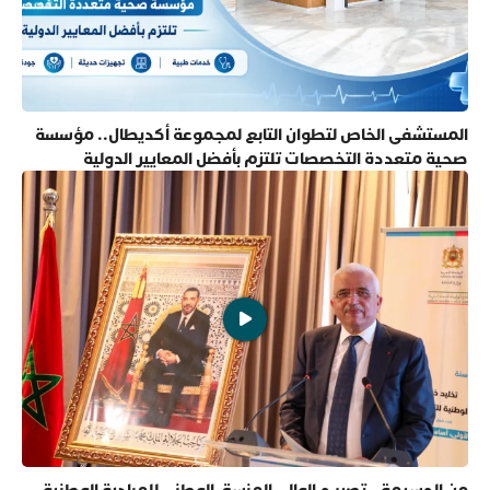
المستشفى الخاص لتطوان التابع لمجموعة أكديطال.. مؤسسة
صحية متعددة التخصصات تلتزم بأفضل المعايير الدولية