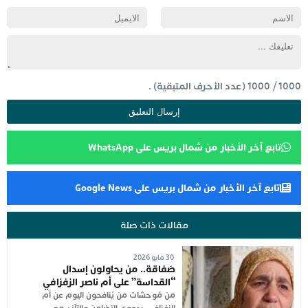
1000
/
1000
(عدد الأحرف المتبقية) .
تابع آخر الأخبار من شمال بريس على WhatsApp
تابع آخر الأخبار من شمال بريس على Google News
مقالات ذات صلة
30 مايو 2026
صَفاقة.. من يحاولون إسدال
“القداسة” على أم ناصر الزفزافي
من مُوحشات من يُنافحون اليوم عن أم