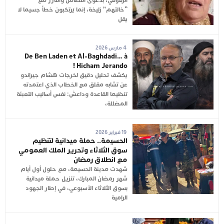
الزفزافي، بدعوى التضامن والتآزر مع
“خالتهم” زليخة، إنما يَرتكبون خطأ جسيما لا
يقل
4 مارس 2026
De Ben Laden et Al-Baghdadi… à
Hicham Jerando !
يكشف تحليل دقيق لخرجات هشام جيراندو
عن تشابه مقلق مع الخطاب الذي اعتمدته
تنظيما القاعدة وداعش: نفس أساليب التعبئة
المضللة،
19 فبراير 2026
الحسيمة.. حملة ميدانية لتنظيم
سوق الثلاثاء وتحرير الملك العمومي
مع انطلاق رمضان
شهدت مدينة الحسيمة، مع حلول أول أيام
شهر رمضان المبارك، تنزيل حملة ميدانية
بسوق الثلاثاء الأسبوعي، في إطار الجهود
الرامية