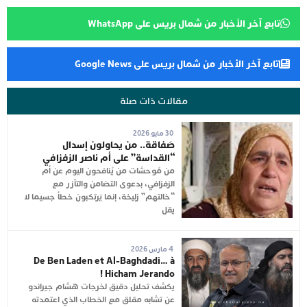
تابع آخر الأخبار من شمال بريس على WhatsApp
تابع آخر الأخبار من شمال بريس على Google News
مقالات ذات صلة
30 مايو 2026
صَفاقة.. من يحاولون إسدال
“القداسة” على أم ناصر الزفزافي
من مُوحشات من يُنافحون اليوم عن أم
الزفزافي، بدعوى التضامن والتآزر مع
“خالتهم” زليخة، إنما يَرتكبون خطأ جسيما لا
يقل
4 مارس 2026
De Ben Laden et Al-Baghdadi… à
Hicham Jerando !
يكشف تحليل دقيق لخرجات هشام جيراندو
عن تشابه مقلق مع الخطاب الذي اعتمدته