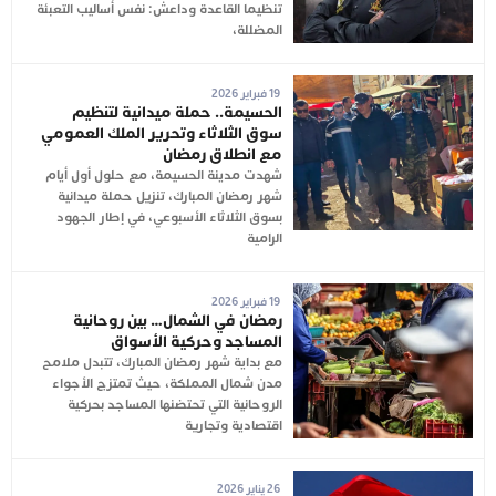
تنظيما القاعدة وداعش: نفس أساليب التعبئة
المضللة،
19 فبراير 2026
الحسيمة.. حملة ميدانية لتنظيم
سوق الثلاثاء وتحرير الملك العمومي
مع انطلاق رمضان
شهدت مدينة الحسيمة، مع حلول أول أيام
شهر رمضان المبارك، تنزيل حملة ميدانية
بسوق الثلاثاء الأسبوعي، في إطار الجهود
الرامية
19 فبراير 2026
رمضان في الشمال… بين روحانية
المساجد وحركية الأسواق
مع بداية شهر رمضان المبارك، تتبدل ملامح
مدن شمال المملكة، حيث تمتزج الأجواء
الروحانية التي تحتضنها المساجد بحركية
اقتصادية وتجارية
26 يناير 2026