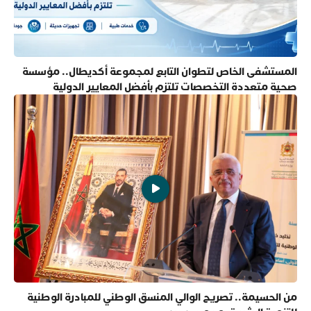
المستشفى الخاص لتطوان التابع لمجموعة أكديطال.. مؤسسة
صحية متعددة التخصصات تلتزم بأفضل المعايير الدولية
من الحسيمة.. تصريح الوالي المنسق الوطني للمبادرة الوطنية