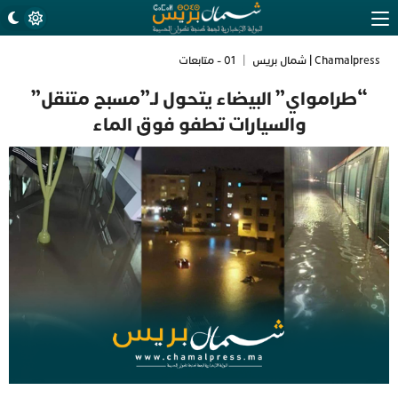
Chamalpress | شمال بريس
|
01 - متابعات
“طرامواي” البيضاء يتحول لـ”مسبح متنقل”
والسيارات تطفو فوق الماء