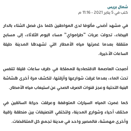
شمال بريس
كتب في 5 يناير 2021 - 11:16 م
في مشهد أضحى مألوفا لدى المواطنين كلما حل فصل الشتاء بالدار
البيضاء، تحولت عربات “طرامواي” مساء اليوم الثلاثاء، إلى مسابح
متنقلة بعدما غمرتها مياه الأمطار التي تشهدها المدينة طيلة
الساعات الأخيرة.
أصبحت العاصمة الاقتصادية للمملكة في ظرف ساعات قليلة تتنفس
تحت الماء، بعدما غرقت شوارعها وأزقتها، لتكشف مرة أخرى هشاشة
البنية التحتية وعجز قنوات الصرف الصحي عن استيعاب مياه الأمطار.
كما غمرت المياه السيارات المتوقفة وعرقلت حركة السائقين في
مختلف أحياء وشوارع المدينة، ولتختفي التصنيفات بين منطقة راقية
وأخرى مهمشة، فالمصير واحد في مدينة تجمع كل المتناقضات.