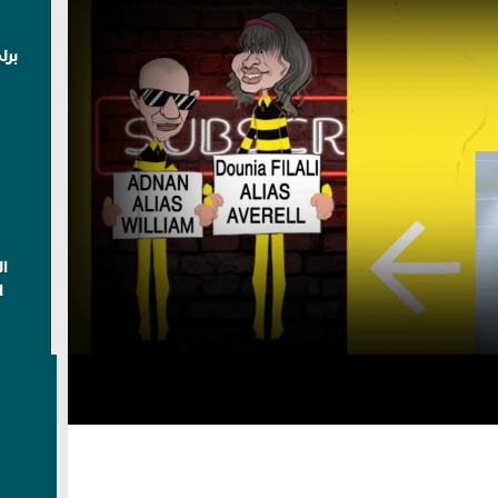
برل
ا
ا