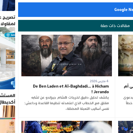
تصريح عم
لمقاولا
مقالات ذات صلة
4 مارس 2026
ى أم
De Ben Laden et Al-Baghdadi… à Hicham
Jerando !
المستشف
بدعوى
يكشف تحليل دقيق لخرجات هشام جيراندو عن تشابه
أكديطال
 خطأ
مقلق مع الخطاب الذي اعتمدته تنظيما القاعدة وداعش:
تلتزم بأ
نفس أساليب التعبئة المضللة،