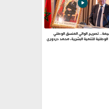
مة.. تصريح الوالي المنسق الوطني
 الوطنية للتنمية البشرية، محمد دردوري