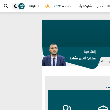
+ تابعنا
طنجة
23
التصحيح
شاركنا رأيك
°C
إفتتاحية
بقلم: أمين نشاط
مسيري مجموعة “واتساب” للتوقيف بالفنيدق وتطوان
انطلاق خدمة “سي