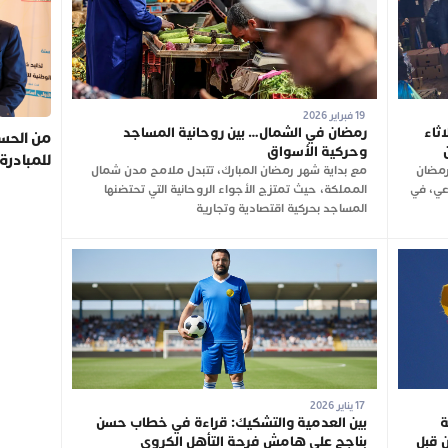
19 فبراير 2026
ثاء
رمضان في الشمال… بين روحانية المساجد
من الحسي
وحركية الأسواق
للمبادرة
رمضان
مع بداية شهر رمضان المبارك، تتبدل ملامح مدن شمال
وعي، في
المملكة، حيث تمتزج الأجواء الروحانية التي تحتضنها
المساجد بحركية اقتصادية وتجارية
17 يناير 2026
ة
بين العدمية والتشكيك: قراءة في خطاب حسن
 قبل
بناجح على هامش فرحة التأهل الكروي