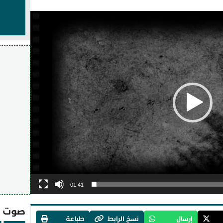
01:41
صوت و
إرسال
نسخ الرابط
طباعة