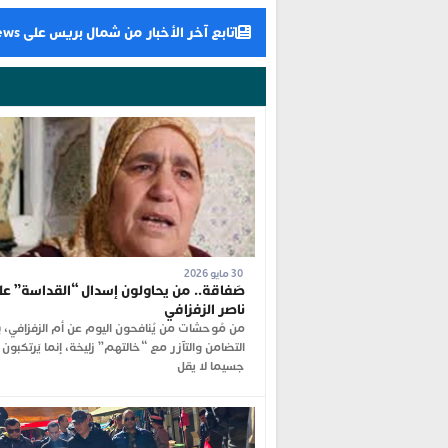
تابع آخر الأخبار من شمال بريس على Google News
30 مايو 2026
صَفاقة.. من يحاولون إسدال “القداسة” عل
ناصر الزفزافي
من مُوحشات من يُنافحون اليوم عن أم الزفزافي، 
التضامن والتآزر مع “خالتهم” زليخة، إنما يَرتكبون
جسيما لا يقل