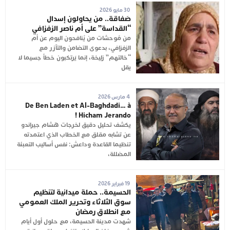
30 مايو 2026
صَفاقة.. من يحاولون إسدال
“القداسة” على أم ناصر الزفزافي
من مُوحشات من يُنافحون اليوم عن أم
الزفزافي، بدعوى التضامن والتآزر مع
“خالتهم” زليخة، إنما يَرتكبون خطأ جسيما لا
يقل
4 مارس 2026
De Ben Laden et Al-Baghdadi… à
Hicham Jerando !
يكشف تحليل دقيق لخرجات هشام جيراندو
عن تشابه مقلق مع الخطاب الذي اعتمدته
تنظيما القاعدة وداعش: نفس أساليب التعبئة
المضللة،
19 فبراير 2026
الحسيمة.. حملة ميدانية لتنظيم
سوق الثلاثاء وتحرير الملك العمومي
مع انطلاق رمضان
شهدت مدينة الحسيمة، مع حلول أول أيام