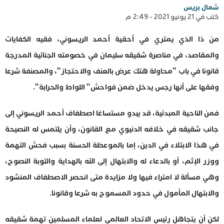
شمال بريس
كتب في 21 يونيو 2021 - 2:49 م
من ذا الذي يمتري في أحقية أحمد الريسوني، فقيه الكفايات
والمقاصد، في مناصرة شقيقه سليمان في خصومته الجنائية المدرجة
قانونا في باب “محاولة هتك عرض بالعنف والاحتجاز”، والمصنفة شرعا
وفقها على أنها رجس يدخل ضمن فواحش” اللواط والحرابة”.
فمن الناحية المبدئية، قد يبدو مستساغا اصطفاف أحمد الريسوني إلى
جانب شقيقه في خلافه الدنيوي مع القانون، وأن يلتمس له النصيحة
في هذا الابتلاء في الدين، إما بالموعظة الحسنة بسبب فحش التهمة
ووزر الإثم، أو بالدعاء له والابتهال إلى الله بالهداية والتوبة النصوح،
وهي مسألة لا امتراء فيها ولا مزايدة متى انحصر الاصطفاف المنشود
والابتهال المأمول في حدود المسموح به شرعا وقانونا.
لكن أن يتجاهل رئيس الاتحاد العالمي لعلماء المسلمين تهمة شقيقه