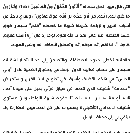
التي قال فيها الحق سبحانه” أَتَأْتُونَ الذُّكْرَانَ مِنَ الْعَالَمِينَ ﴿165﴾ وَتَذَرُونَ
مَا خَلَقَ لَكُمْ رَبُّكُمْ مِنْ أَزْوَاجِكُم بَلْ أَنتُمْ قَوْمٌ عَادُونَ”، وينبري باحثا عن
أسباب التبرير والإباحة لشرعنة شبهة ما خططه “قلم” سليمان فوق
جسد الضحية، غير عابئ بعذاب الله لقوم لوط إذ قال “إِنَّا أَرْسَلْنَا عَلَيْهِمْ
حَاصِبًا “، فذلكم إثم فوقه إثم وتعطيل لأحكام الله وبئس المهاد.
فالفقيه تخطى حدود الاصطفاف والتضامن إلى حد الانتصار لشقيقه
سليمان على حساب تعاليم الدين الإسلامي وحقوق الضحية عادل “ولي
الجنس” في هذه القضية، وأسرف في تطويع آيات القرآن واستعراض
“حصافة” شقيقه الذي قدمه في سياق قرآني يحيل على سيدنا آدم،
ناسيا أو متناسيا بأن الأنبياء لم تلاحقهم شبهة اللواط، وبأن مستوى
شقيقه الإعدادي التأهيلي لا يسمو به على كل الصحافيين المغاربة ولا
يرتقي بي إلى مصاف الرسل.
ومن باب التذكير لعل الذكرى تنفع الفقيه الريسوني ، فسجل شقيقك