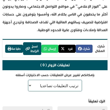
على “البوز الإعلامي” في مواقع التواصل الاجتماعي، وصاروا يدونون
أكثر ما يخطبون في الناس بكلام الله، وأمسوا يتوفرون على حسابات
افتراضية لتصريف رسائلهم العائلية التي تقذف الصحافة وتزدري أجهزة
العدالة بإملاءات وفتاوى عابرة للحدود الوطنية.
شارك
نسخ
شارك
غرد
إرسال
طباعة
المقال
الرابط
تعليقات الزوار ( 0 )
بإمكانكم تغيير عرض التعليقات حسب الاختيارات أسفله
اترك تعليقاً