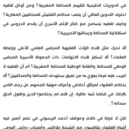
في الدوريات الخليجية لتقييم الصحافة المغربية؟ ومن أوكل لفقيه
احترف التدوين العائلي أن ينصب محاكم التفتيش للصحافيين المغاربة؟
وكيف لفقيه يتسامح مع كبائر الإثم الأسري أن يقدم الدروس في
استقلالية الصحافة ورسالتها التحريرية؟
ألا تحرك مثل هذه الزلات الفقهية المجلس العلمي الأعلى ورابطة
العلماء؟ ألا تستفز هذه الاتهامات ذات الحمولة الأسرية المجلس
الوطني للصحافة والنقابة الوطنية للصحافة المغربية؟ أم أن الفقيه لا
تتريب عليه فيما يعوي به من نعيق يستهدف الصحافة والصحافيين؟ ألا
يحتكم الفقهاء لميثاق أخلاقي وأعراف مهنية تلجمهم عن رجم الناس
بالإفك في قضايا شبه عائلية، إن هم لم يحتكموا للدين ولقول الحق
سبحانه؟.
لكن لا غرابة في كلام وموقف أحمد الريسوني في عصر أصبح فيه
أشباه الفقهاء يتنافسون مع الشيخة طراكس وأصحاب روتيني اليومي