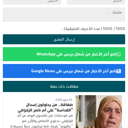
1000
/
1000
(عدد الأحرف المتبقية) .
تابع آخر الأخبار من شمال بريس على WhatsApp
تابع آخر الأخبار من شمال بريس على Google News
مقالات ذات صلة
30 مايو 2026
صَفاقة.. من يحاولون إسدال
“القداسة” على أم ناصر الزفزافي
من مُوحشات من يُنافحون اليوم عن أم
الزفزافي، بدعوى التضامن والتآزر مع
“خالتهم” زليخة، إنما يَرتكبون خطأ جسيما لا