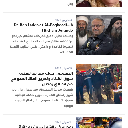
يقل
4 مارس 2026
De Ben Laden et Al-Baghdadi… à
Hicham Jerando !
يكشف تحليل دقيق لخرجات هشام جيراندو
عن تشابه مقلق مع الخطاب الذي اعتمدته
تنظيما القاعدة وداعش: نفس أساليب التعبئة
المضللة،
19 فبراير 2026
الحسيمة.. حملة ميدانية لتنظيم
سوق الثلاثاء وتحرير الملك العمومي
مع انطلاق رمضان
شهدت مدينة الحسيمة، مع حلول أول أيام
شهر رمضان المبارك، تنزيل حملة ميدانية
بسوق الثلاثاء الأسبوعي، في إطار الجهود
الرامية
19 فبراير 2026
رمضان في الشمال… بين روحانية