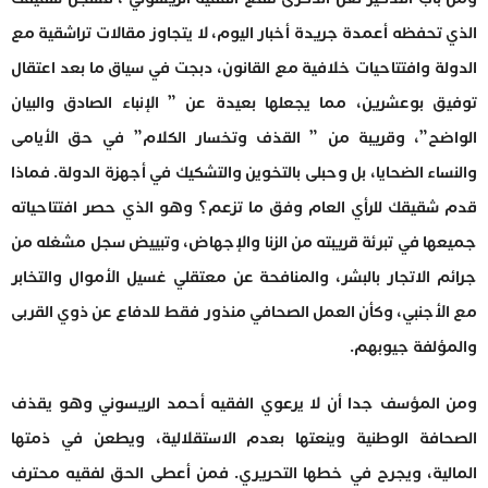
الذي تحفظه أعمدة جريدة أخبار اليوم، لا يتجاوز مقالات تراشقية مع
الدولة وافتتاحيات خلافية مع القانون، دبجت في سياق ما بعد اعتقال
توفيق بوعشرين، مما يجعلها بعيدة عن ” الإنباء الصادق والبيان
الواضح”، وقريبة من ” القذف وتخسار الكلام” في حق الأيامى
والنساء الضحايا، بل وحبلى بالتخوين والتشكيك في أجهزة الدولة. فماذا
قدم شقيقك للرأي العام وفق ما تزعم؟ وهو الذي حصر افتتاحياته
جميعها في تبرئة قريبته من الزنا والإجهاض، وتبييض سجل مشغله من
جرائم الاتجار بالبشر، والمنافحة عن معتقلي غسيل الأموال والتخابر
مع الأجنبي، وكأن العمل الصحافي منذور فقط للدفاع عن ذوي القربى
والمؤلفة جيوبهم.
ومن المؤسف جدا أن لا يرعوي الفقيه أحمد الريسوني وهو يقذف
الصحافة الوطنية وينعتها بعدم الاستقلالية، ويطعن في ذمتها
المالية، ويجرح في خطها التحريري. فمن أعطى الحق لفقيه محترف