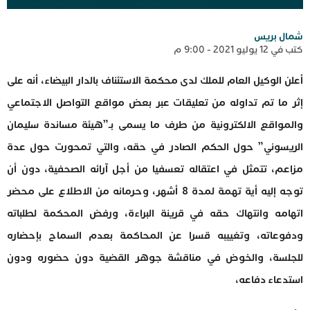
شمال بريس
كتب في 12 يوليو 2021 - 9:00 م
أعلن الوكيل العام للملك لدى محكمة الاستئناف بالدار البيضاء، أنه على
إثر ما تم تداوله من تعليقات عبر بعض مواقع التواصل الاجتماعي
والمواقع الالكترونية من طرف ما يسمى بـ”هيئة مساندة سليمان
الريسوني” حول الحكم الصادر في حقه، والتي تمحورت حول عدة
مزاعم، تتمثل في اعتقاله تعسفيا من أجل آرائه الصحفية، دون أن
توجه إليه أية تهمة لمدة 8 أشهر، وحرمانه من الاطلاع على محضر
اتهامه وانتهاك حقه في قرينة البراءة، ورفض المحكمة لطلباته
ودفوعاته، وتغييبه قسرا عن المحاكمة بعدم السماح بإحضاره
للجلسة، والخوض في مناقشة جوهر القضية دون حضوره ودون
استدعاء دفاعه،