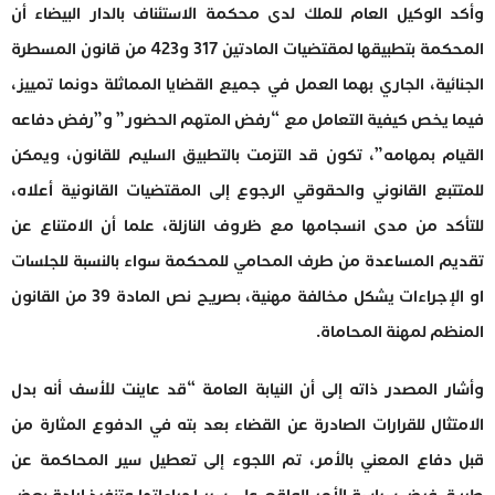
وأكد الوكيل العام للملك لدى محكمة الاستئناف بالدار البيضاء أن
المحكمة بتطبيقها لمقتضيات المادتين 317 و423 من قانون المسطرة
الجنائية، الجاري بهما العمل في جميع القضايا المماثلة دونما تمييز،
فيما يخص كيفية التعامل مع “رفض المتهم الحضور” و”رفض دفاعه
القيام بمهامه”، تكون قد التزمت بالتطبيق السليم للقانون، ويمكن
للمتتبع القانوني والحقوقي الرجوع إلى المقتضيات القانونية أعلاه،
للتأكد من مدى انسجامها مع ظروف النازلة، علما أن الامتناع عن
تقديم المساعدة من طرف المحامي للمحكمة سواء بالنسبة للجلسات
او الإجراءات يشكل مخالفة مهنية، بصريح نص المادة 39 من القانون
المنظم لمهنة المحاماة.
وأشار المصدر ذاته إلى أن النيابة العامة “قد عاينت للأسف أنه بدل
الامتثال للقرارات الصادرة عن القضاء بعد بته في الدفوع المثارة من
قبل دفاع المعني بالأمر، تم اللجوء إلى تعطيل سير المحاكمة عن