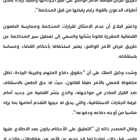
طريق فرض سياسة الأمر الواقع على سير اجراءاتها وتنفيذ إرادة بعض
أطراف الدعوى بالقوة رغم رفضها من قبل المحكمة”.
واعتبر البلاغ أن عدم الامتثال لقرارات المحكمة وممارسة الطعون
القضائية المقررة قانونا بشأنها والسعي إلى تعطيل سير المحاكمة عن
طريق فرض الأمر الواقع، يعتبر استخفافا بأحكام القضاء ومساسا
باستقلاله.
وشدد وكيل الملك على أن “حقوق دفاع المتهم وقرينة البراءة، تظل
مكفولة للمعني بالأمر طبقا للقانون، حيث له حق الطعن بالاستئناف
ضد القرار الصادر في مواجهته، والذي ينشر القضية من جديد أمام
غرفة الجنايات الاستئنافية، والتي يحق له حينها التقدم أمامها بما يراه
مناسبا من أوجه دفاعه ودفوعه”.
وقال المصدر ذاته إن “التعليق على الأحكام يكون بعد الاطلاع عليها
وليس قبل ذلك، تفاديا لما قد ينجم عن الأمر من مغالطات، والذي لا