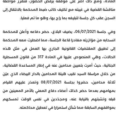
المادة، ومع ذلك أصر على موقفه برفض الحضور، فتقرر مواصلة
مناقشة القضية في غيبته مع تكليف كاتب ضبط المحكمة بالانتقال إلى
السجن عقب كل جلسة لتبليغه بما راج بها، وهو ما تم فعليا.
وفي جلسة 06/07/2021، يضيف البلاغ، حضر دفاعه وأعلن للمحكمة
انسحابه من مؤازرته مغادرا قاعة الجلسة، مما اضطرت معه المحكمة
إلى تطبيق المقتضيات القانونية الجاري بها العمل في مثل هذه
الحالات، وهي المنصوص عليها في المادة 317 من قانون المسطرة
الجنائية، حيث أمرت بتعيين محامين عنه في إطار المساعدة القضائية،
من خلال مراسلة السيد نقيب هيئة المحامين بالدار البيضاء الذي عيّن
ثلاثة محامين، حضروا بجلسة 08/07/2021 وتعذر عليهم القيام
بمهامهم بعدما حضر كذلك أعضاء دفاع المعني بالأمر المعينين من
قبله وتشبتهم بالنيابة عنه، ومجدّدين في نفس الوقت تمسكهم
بمواقفهم السابقة مما شكّل استمرارا في تعطيل محاكمته.