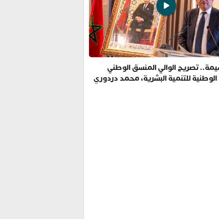
مة.. تصريح الوالي المنسق الوطني
 الوطنية للتنمية البشرية، محمد دردوري