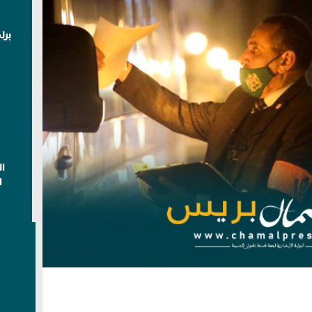
برل
ا
ا