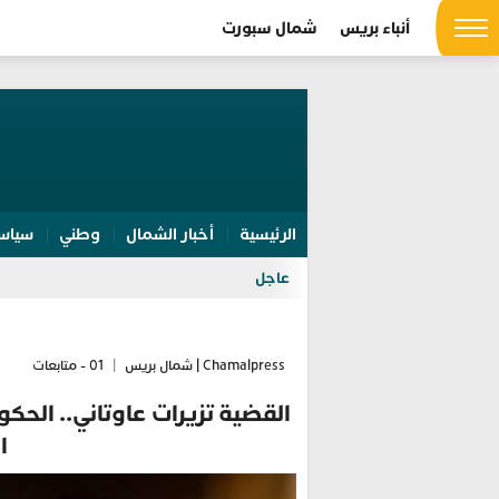
أنباء بريس
شمال سبورت
الرئيسية
أخبار الشمال
وطني
سياس
عاجل
Chamalpress | شمال بريس
|
01 - متابعات
القضية تزيرات عاوتاني.. الحكو
ا