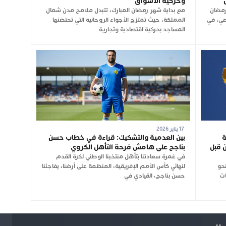
وحركية الأسواق
رمضان
مع بداية شهر رمضان المبارك، تتبدل ملامح مدن شمال
وعي، في
المملكة، حيث تمتزج الأجواء الروحانية التي تحتضنها
المساجد بحركية اقتصادية وتجارية
17 يناير 2026
ة
بين العدمية والتشكيك: قراءة في خطاب حسن
 قبل
بناجح على هامش فرحة التأهل الكروي
في غمرة سعادتنا بتأهل منتخبنا الوطني لكرة القدم
نحو
لنهائي كأس الأمم الإفريقية، المنظمة على أرضنا، يفاجئنا
ات
حسن بناجح، القيادي في