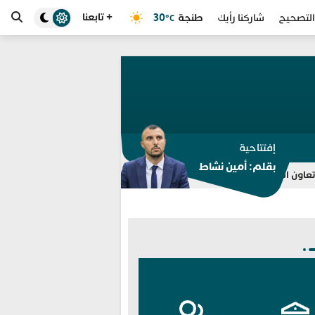
+ تابعنا
طنجة
30
التصحيح
شاركنا رأيك
°C
إفتتاحية
بقلم: أمين نشاط
لتعذّر احتواء أزمة الهجرة في سبتة
التحريض على اقتحام سبتة يقود م