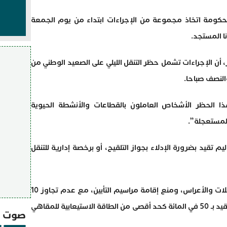
لحكومة اتخاذ مجموعة من الإجراءات ابتداء من يوم الجمعة
 للحكومة، اليوم الاثنين 19 يوليوز، أن الإجراءات تشمل حظر التنقل الليلي على الصعيد الوطني من
والنصف صباحا.
 الحظر الأشخاص العاملون بالقطاعات والأنشطة الحيوية
المستعجلة”.
ليم تقيد بضرورة الإدلاء بجواز التلقيح، أو برخصة إدارية للتنقل
كما قررت الحكومة منع إقامة جميع الحفلات والأعراس، ومنع إقامة مراسيم التأبين، مع عدم تجاوز 10
أشخاص كحد أقصى في مراسيم الدفن، والتقيد بـ 50 في المائة كحد أقصى من الطاقة الاستيعابية للمقاهي
صوت و