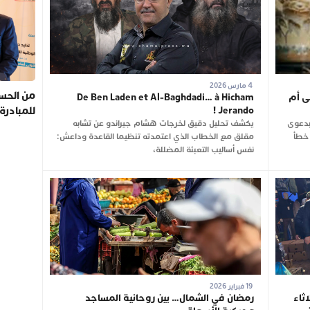
4 مارس 2026
من الحسي
ى أم
De Ben Laden et Al-Baghdadi… à Hicham
للمبادرة
Jerando !
بدعوى
يكشف تحليل دقيق لخرجات هشام جيراندو عن تشابه
 خطأ
مقلق مع الخطاب الذي اعتمدته تنظيما القاعدة وداعش:
نفس أساليب التعبئة المضللة،
19 فبراير 2026
ثاء
رمضان في الشمال… بين روحانية المساجد