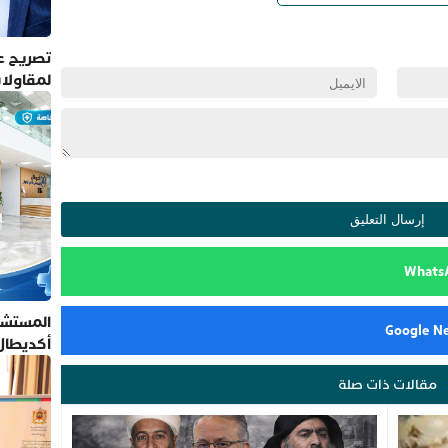
تصريح عم
لمقاولا
المستشف
أكديطال
تلتزم بأ
مقالات ذات صلة