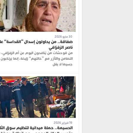
30 مايو 2026
صَفاقة.. من يحاولون إسدال “القداسة” عل
ناصر الزفزافي
من مُوحشات من يُنافحون اليوم عن أم الزفزافي، 
التضامن والتآزر مع “خالتهم” زليخة، إنما يَرتكبون
جسيما لا يقل
19 فبراير 2026
الحسيمة.. حملة ميدانية لتنظيم سوق الثلا