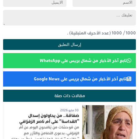
1000
/
1000
(عدد الأحرف المتبقية) .
تابع آخر الأخبار من شمال بريس على WhatsApp
تابع آخر الأخبار من شمال بريس على Google News
مقالات ذات صلة
30 مايو 2026
صَفاقة.. من يحاولون إسدال
“القداسة” على أم ناصر الزفزافي
من مُوحشات من يُنافحون اليوم عن أم
الزفزافي، بدعوى التضامن والتآزر مع