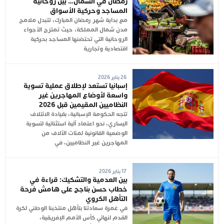
رمضان في الشمال… بين روحانية
المساجد وحركية الأسواق
مع بداية شهر رمضان المبارك، تتبدل ملامح
مدن شمال المملكة، حيث تمتزج الأجواء
الروحانية التي تحتضنها المساجد بحركية
اقتصادية وتجارية
26 يناير 2026
إسبانيا تستعد لإطلاق عملية تسوية
واسعة لأوضاع المهاجرين غير
النظاميين المقيمين قبل 2026
تتجه الحكومة الإسبانية، بقيادة الائتلاف
اليساري، نحو اعتماد آلية استثنائية لتسوية
الوضعية القانونية لمئات الآلاف من
المهاجرين غير النظاميين، في
17 يناير 2026
بين العدمية والتشكيك: قراءة في
خطاب حسن بناجح على هامش فرحة
التأهل الكروي
في غمرة سعادتنا بتأهل منتخبنا الوطني لكرة
القدم لنهائي كأس الأمم الإفريقية،