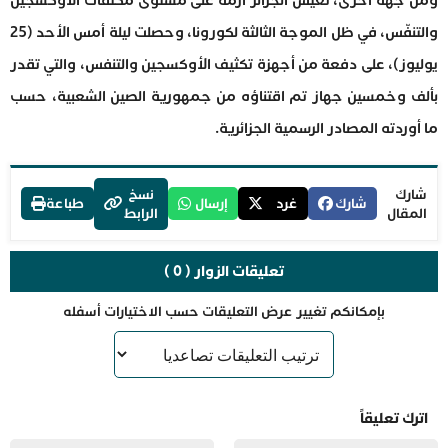
ومن جهة أخرى، تعيش الجزائر أزمة على مستوى مكثفات الأوكسجين
والتنفّس، في ظل الموجة الثالثة لكورونا، وحصلت ليلة أمس الأحد (25
يوليوز)، على دفعة من أجهزة تكثيف الأوكسجين والتنفس، والتي تقدر
بألف وخمسين جهاز تم اقتناؤه من جمهورية الصين الشعبية، حسب
ما أوردته المصادر الرسمية الجزائرية.
شارك
نسخ
شارك
غرد
إرسال
طباعة
المقال
الرابط
تعليقات الزوار ( 0 )
بإمكانكم تغيير عرض التعليقات حسب الاختيارات أسفله
اترك تعليقاً