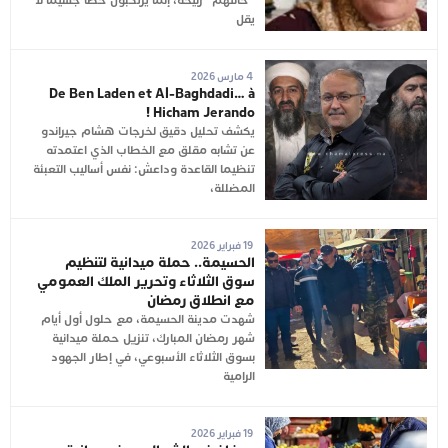
“خالتهم” زليخة، إنما يَرتكبون خطأ جسيما لا
يقل
4 مارس 2026
De Ben Laden et Al-Baghdadi… à
Hicham Jerando !
يكشف تحليل دقيق لخرجات هشام جيراندو
عن تشابه مقلق مع الخطاب الذي اعتمدته
تنظيما القاعدة وداعش: نفس أساليب التعبئة
المضللة،
19 فبراير 2026
الحسيمة.. حملة ميدانية لتنظيم
سوق الثلاثاء وتحرير الملك العمومي
مع انطلاق رمضان
شهدت مدينة الحسيمة، مع حلول أول أيام
شهر رمضان المبارك، تنزيل حملة ميدانية
بسوق الثلاثاء الأسبوعي، في إطار الجهود
الرامية
19 فبراير 2026