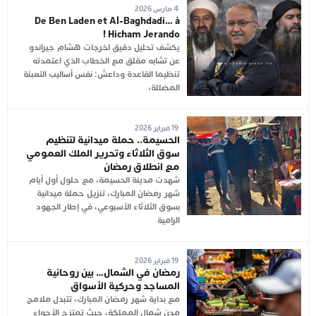
4 مارس 2026
De Ben Laden et Al-Baghdadi… à
Hicham Jerando !
يكشف تحليل دقيق لخرجات هشام جيراندو
عن تشابه مقلق مع الخطاب الذي اعتمدته
تنظيما القاعدة وداعش: نفس أساليب التعبئة
المضللة،
19 فبراير 2026
الحسيمة.. حملة ميدانية لتنظيم
سوق الثلاثاء وتحرير الملك العمومي
مع انطلاق رمضان
شهدت مدينة الحسيمة، مع حلول أول أيام
شهر رمضان المبارك، تنزيل حملة ميدانية
بسوق الثلاثاء الأسبوعي، في إطار الجهود
الرامية
19 فبراير 2026
رمضان في الشمال… بين روحانية
المساجد وحركية الأسواق
مع بداية شهر رمضان المبارك، تتبدل ملامح
مدن شمال المملكة، حيث تمتزج الأجواء