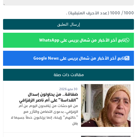
1000
/
1000
(عدد الأحرف المتبقية) .
تابع آخر الأخبار من شمال بريس على WhatsApp
تابع آخر الأخبار من شمال بريس على Google News
مقالات ذات صلة
30 مايو 2026
صَفاقة.. من يحاولون إسدال
“القداسة” على أم ناصر الزفزافي
من مُوحشات من يُنافحون اليوم عن أم
الزفزافي، بدعوى التضامن والتآزر مع
“خالتهم” زليخة، إنما يَرتكبون خطأ جسيما لا
يقل