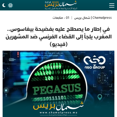
Chamalpress | شمال بريس
|
01 - متابعات
في إطار ما يصطلح عليه بفضيحة بيغاسوس..
المغرب يلجأ إلى القضاء الفرنسي ضد المشهرين
(فيديو)