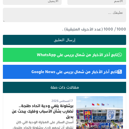
1000
/
1000
(عدد الأحرف المتبقية) .
تابع آخر الأخبار من شمال بريس على WhatsApp
تابع آخر الأخبار من شمال بريس على Google News
مقالات ذات صلة
7 أغسطس 2026
برشلونة يلغي ودية اتحاد طنجة..
تضارب بشأن الأسباب وفليك يبحث عن
بديل
أُسدل الستار على المباراة الودية التي كان
يُنتظر أن تجمع نادي برشلونة باتحاد طنجة،