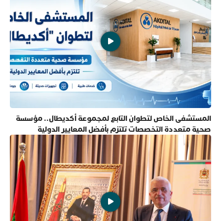
المستشفى الخاص لتطوان التابع لمجموعة أكديطال.. مؤسسة
صحية متعددة التخصصات تلتزم بأفضل المعايير الدولية