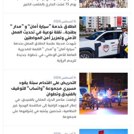
يوم 15 غشت الجاري بالملعب الكبير
6 أغسطس 2026
انطلاق خدمة “سيارة أمان” و “مدار ”
بطنجة.. نقلة نوعية في تحديث العمل
الأمني وتعزيز أمن المواطنين
شهدت مدينة طنجة انطلاق العمل بخدمة
“سيارة أمان” و”مدار ” التابعة للمديرية
العامة للأمن الوطني، في خطوة جديدة
تترجم الرؤية
6 أغسطس 2026
التحريض على اقتحام سبتة يقود
مسيري مجموعة “واتساب” للتوقيف
بالفنيدق وتطوان
أوقفت عناصر الدرك الملكي بالفنيدق، في
إطار الجهود الرامية إلى مكافحة الهجرة غير
النظامية، شخصين يشتبه في إشرافهما على
مجموعة
5 أغسطس 2026