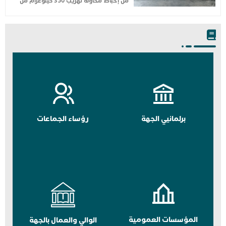
من إحباط محاولة تهريب 350 كيلوغرام من
برلمانيي الجهة
رؤساء الجماعات
المؤسسات العمومية
الوالي والعمال بالجهة