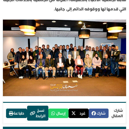
التي قدمها لها ووقوفه الدائم إلى جانبها.
شارك
نسخ
شارك
غرد
إرسال
طباعة
المقال
الرابط