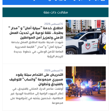
مقالات ذات صلة
6 أغسطس 2026
انطلاق خدمة “سيارة أمان” و “مدار ”
بطنجة.. نقلة نوعية في تحديث العمل
الأمني وتعزيز أمن المواطنين
شهدت مدينة طنجة انطلاق العمل بخدمة
“سيارة أمان” و”مدار ” التابعة للمديرية
العامة للأمن الوطني، في خطوة جديدة
تترجم الرؤية
6 أغسطس 2026
التحريض على اقتحام سبتة يقود
مسيري مجموعة “واتساب” للتوقيف
بالفنيدق وتطوان
أوقفت عناصر الدرك الملكي بالفنيدق، في
إطار الجهود الرامية إلى مكافحة الهجرة غير
النظامية، شخصين يشتبه في إشرافهما على
مجموعة