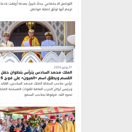
التواصل الاجتماعي جدلاً كبيراً، بعدما أُرفقت بادعا
تزعم أنها توثق إصابة مواطن
31 يوليو 2026
الملك محمد السادس يترأس بتطوان حفل أ
القسم ويطلق اسم «العيون» على فوج 2026
ترأس صاحب الجلالة الملك محمد السادس، القائد ا
ورئيس أركان الحرب العامة للقوات المسلحة الملك
نصره الله، مرفوقا بصاحب السمو