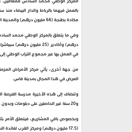
مكادة بطنجة (66 مليون درهم) والمدينة الجديدة الرحمة (73 مليون درهم).
درهم) وأكادير (25 مليون د
في العمل بها عبر مجموع التراب الوطني إلى 
العرض في هذا المجال بمدينة فاس.
و20 سنة غير الحاصلين على دبلومات وبدون عمل، من الوقوف مجددا وبناء مشروعهم المهني للإدماج.
وبخصوص باقي المشاريع، فيتعلق الأمر بثلاث