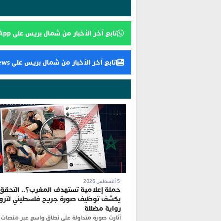
تابع آخر الأخبار من شمال بريس على WhatsApp
تابع آخر الأخبار من شمال بريس على Google News
5 أغسطس 2026
حملة إعلامية تستهدف المغرب؟.. التحقق
يكشف توظيف صورة جريح فلسطيني لترو
رواية مضللة
أثارت صورة متداولة على نطاق واسع عبر منصات