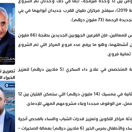
المركز الوطني محمد السادس للمعاقين. ومن بين 12 وحدة مبرمجة، (بما في ذلك وحدتان تم الشروع
بالعمل فيهما بالرباط والدار البيضاء منذ سنة 2019)، سيفتح مركزان طبيان للقرب جديدان أبوابهما في بني
وفي ما يتعلق بالمركز الوطني محمد السادس للمعاقين، فإن الفرعين الجهويين الجديدين بطنجة (66 مليون
رهم) سيباشران أنشطتهما، وهو ما يرفع عدد فروع المركز التي تم الشروع
ثمانية فروع.
من جهة أخرى، يأتي مركز الأمراض المزمنة المتخصص في علاج داء السكري (5 ملايين درهم) لتعزيز
تصريح نا
الخبراء 
وتنضاف إلى هذه الأخيرة مدرسة الفرصة الثانية في بنمسيك (14 مليون درهم) التي ستمكن الفتيان بين 12
ة مراكز للتكوين وتعزيز قدرات الشباب والنساء بالفحص أنجرة
(17.5 مليون درهم) ومركز القرب لفائدة النساء والأطفال بمرس الخير (6 ملايين درهم) بعمالة الصخيرات –