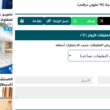
رهم).
تصريح عم
لمقاولا
إرسال
نسخ الرابط
طباعة
تعليقات الزوار ( 0 )
رض التعليقات حسب الاختيارات أسفله
المستشف
أكديطال
تلتزم بأ