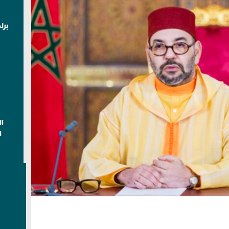
برل
ا
ا