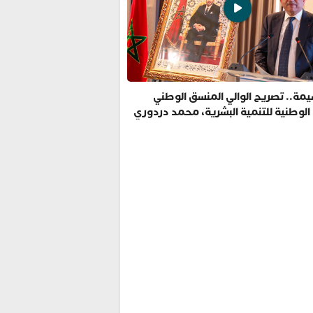
مة.. تصريح الوالي المنسق الوطني
 الوطنية للتنمية البشرية، محمد دردوري