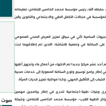
 حفظه الله، رئيس مؤسسة محمد الخامس للتضامن، تعليماته
ا المؤسسة في مجالات التكفل الطبي والاجتماعي والتكوين رهن
هات السامية تأتي في سياق تعزيز العرض الصحي العمومي
ة على الساكنة في وضعية هشاشة، اللذين تم إطلاقهما تحت
أحد عشر مركزا جديدا تم الانتهاء من أعمال بناء وتجهيز أغلبها
درج في إطار برامج توسيع ولوج الساكنة المعوزة إلى خدمات صحية
لشباب إلى التأهيل المهني، وكذا مواكبة تعزيز قدرات المرأة.
 وبنيات طبية-اجتماعية تندرج في إطار برنامجين مهمين
راكز الطبية للقرب- مؤسسة محمد الخامس للتضامن، وشبكة
صوت و