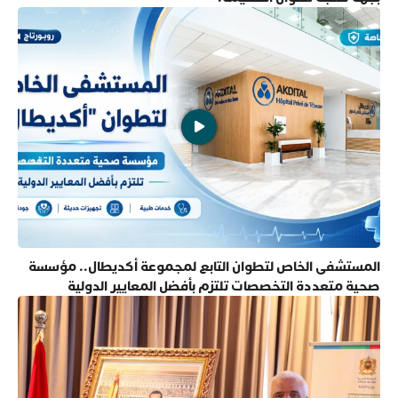
المستشفى الخاص لتطوان التابع لمجموعة أكديطال.. مؤسسة
صحية متعددة التخصصات تلتزم بأفضل المعايير الدولية