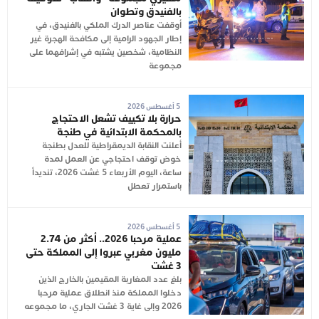
بالفنيدق وتطوان
أوقفت عناصر الدرك الملكي بالفنيدق، في
إطار الجهود الرامية إلى مكافحة الهجرة غير
النظامية، شخصين يشتبه في إشرافهما على
مجموعة
5 أغسطس 2026
حرارة بلا تكييف تشعل الاحتجاج
بالمحكمة الابتدائية في طنجة
أعلنت النقابة الديمقراطية للعدل بطنجة
خوض توقف احتجاجي عن العمل لمدة
ساعة، اليوم الأربعاء 5 غشت 2026، تنديداً
باستمرار تعطل
5 أغسطس 2026
عملية مرحبا 2026.. أكثر من 2.74
مليون مغربي عبروا إلى المملكة حتى
3 غشت
بلغ عدد المغاربة المقيمين بالخارج الذين
دخلوا المملكة منذ انطلاق عملية مرحبا
2026 وإلى غاية 3 غشت الجاري، ما مجموعه