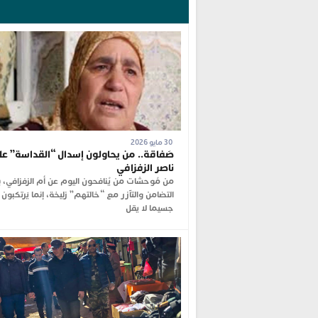
30 مايو 2026
صَفاقة.. من يحاولون إسدال “القداسة” عل
ناصر الزفزافي
من مُوحشات من يُنافحون اليوم عن أم الزفزافي، 
التضامن والتآزر مع “خالتهم” زليخة، إنما يَرتكبون
جسيما لا يقل