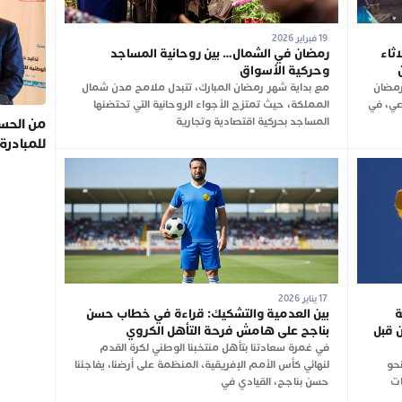
19 فبراير 2026
ثاء
رمضان في الشمال… بين روحانية المساجد
وحركية الأسواق
رمضان
مع بداية شهر رمضان المبارك، تتبدل ملامح مدن شمال
وعي، في
المملكة، حيث تمتزج الأجواء الروحانية التي تحتضنها
المساجد بحركية اقتصادية وتجارية
من الحسي
للمبادرة
17 يناير 2026
ة
بين العدمية والتشكيك: قراءة في خطاب حسن
 قبل
بناجح على هامش فرحة التأهل الكروي
في غمرة سعادتنا بتأهل منتخبنا الوطني لكرة القدم
نحو
لنهائي كأس الأمم الإفريقية، المنظمة على أرضنا، يفاجئنا
ات
حسن بناجح، القيادي في