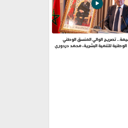
مة.. تصريح الوالي المنسق الوطني
 الوطنية للتنمية البشرية، محمد دردوري