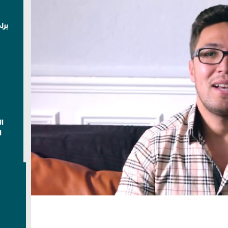
برل
ا
ا