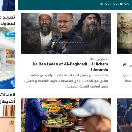
مقالات ذات صلة
تصريح عم
لمقاولا
4 مارس 2026
ى أم
De Ben Laden et Al-Baghdadi… à Hicham
Jerando !
بدعوى
يكشف تحليل دقيق لخرجات هشام جيراندو عن تشابه
 خطأ
مقلق مع الخطاب الذي اعتمدته تنظيما القاعدة وداعش:
نفس أساليب التعبئة المضللة،
المستشف
أكديطال
تلتزم بأ