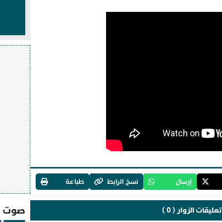
إرسال
نسخ الرابط
طباعة
صوت و
تعليقات الزوار ( 0 )