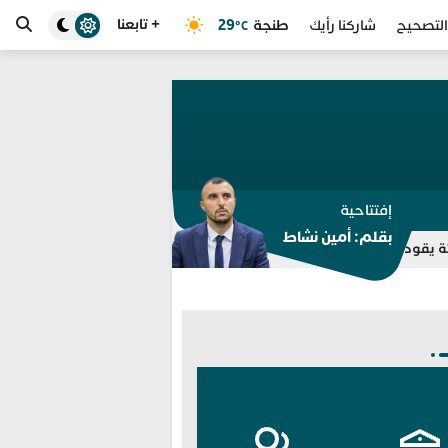
+ تابعنا
طنجة
29
التصحيح
شاركنا رأيك
°C
إفتتاحية
بقلم: أمين نشاط
ي مجموعة “واتساب” للتوقيف بالفنيدق وتطوان
انطلاق خدمة “سيارة 