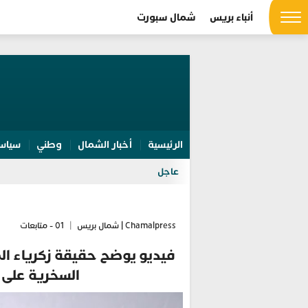
أنباء بريس
شمال سبورت
الرئيسية
أخبار الشمال
وطني
سياس
عاجل
Chamalpress | شمال بريس
|
01 - متابعات
فيديو يوضح حقيقة زكرياء الم
السخرية على 