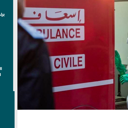
برل
ا
ا