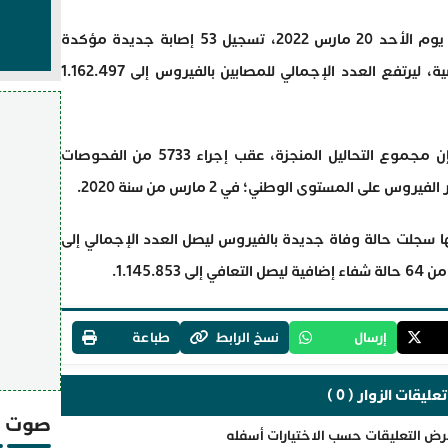
صرحت وزارة الصحة والحماية الاجتماعية، يوم الأحد 20 مارس 2022، تسجيل 53 إصابة جديدة مؤكدة
بفيروس “كورونا” خلال الـ24 ساعة الماضية، ليرتفع العدد الإجمالي للمصابين بالفيروس إلى 1.162.497
و وفق النشرة اليومية للوضعية الوبائية فإن مجموع التحاليل المنجزة، عقب إجراء 5733 من الفحوصات
ا سجلت حالة وفاة جديدة بالفيروس ليصل العدد الإجمالي إلى
إرسال
نسخ الرابط
طباعة
تعليقات الزوار ( 0 )
صوت و
رض التعليقات حسب الاختيارات أسفله