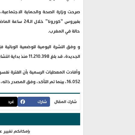
حالة في المغرب.
الجديدة، قد بلغ 11.210.398 منذ بداية انتشار الفيروس على المستوى الوطني؛ في 2 مارس من سنة 2020.
وأفادت المعطيات الرسمية بأن الفترة نفسه
16.052، بينما تم التأكد، وفق المصدر ذاته، من 64 حالة شفاء إضافية ليصل التعافي إلى 1.145.853.
شارك المقال
شارك
غرد
بإمكانكم تغيير ع