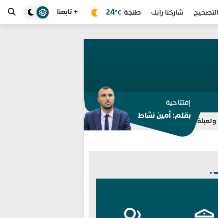
+ تابعنا
طنجة
24
لتصحيح
شاركنا رأيك
°C
إفتتاحية
بقلم: أمين نشاط
للمرة الثامنة.. مختبر الشرطة العلمية المغربي يوسع اعتماد «ISO» إلى جميع الخبرات الج