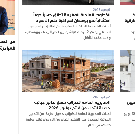
6 يوليو 2026
ة
الخطوط الملكية المغربية تطلق جسراً جوياً
طرقية
استثنائياً نحو بوسطن لمواكبة حلم الأسود
أعلنت الخطوط الملكية المغربية عن إطلاق برنامج جوي
جديد
استثنائي يضم 12 رحلة مباشرة بين الدار البيضاء وبوسطن،
وذلك عقب التأهل
من الحسي
للمبادرة
2 يوليو 2026
عيين
المديرية العامة للضرائب تفعل تدابير جبائية
جديدة ابتداء من فاتح يوليوز 2026
نشرت الجريدة الرسمية، في عددها الصادر بتاريخ 18 يونيو
أعلنت المديرية العامة للضرائب دخول حزمة من التدابير
 الصادر في 16 يونيو
الجبائية الجديدة حيز التنفيذ ابتداء من الأربعاء فاتح يوليوز
2026، في إطار