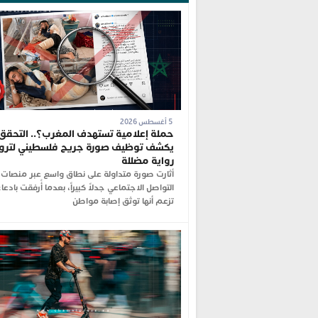
5 أغسطس 2026
حملة إعلامية تستهدف المغرب؟.. التحقق
يكشف توظيف صورة جريح فلسطيني لترو
رواية مضللة
أثارت صورة متداولة على نطاق واسع عبر منصات
التواصل الاجتماعي جدلاً كبيراً، بعدما أُرفقت بادعا
تزعم أنها توثق إصابة مواطن