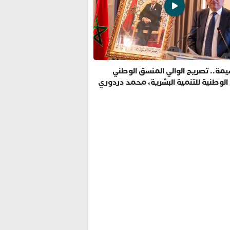
مة.. تصريح الوالي المنسق الوطني
 الوطنية للتنمية البشرية، محمد دردوري