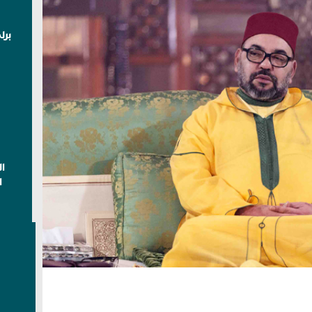
برل
ا
ا