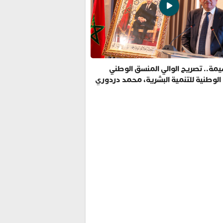
مة.. تصريح الوالي المنسق الوطني
 الوطنية للتنمية البشرية، محمد دردوري