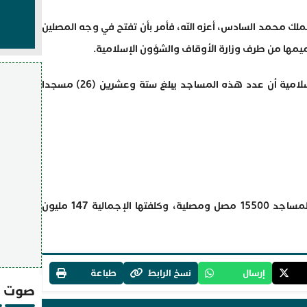
لملك محمد السادس، أعزه الله، فأمر بأن تفتح في وجه المصلين
رميمها من طرف وزارة الأوقاف والشؤون الإسلامية.
و أوضح بلاغ لوزارة الأوقاف والشؤون الإسلامية أن عدد هذه المساجد يبلغ ستة وعشرين (26) مسجدا
وتبلغ الطاقة الاستيعابية لمجموع هذه المساجد 15500 مصل ومصلية، وكلفتها الإجمالية 147 مليون
إرسال
نسخ الرابط
طباعة
صوت و