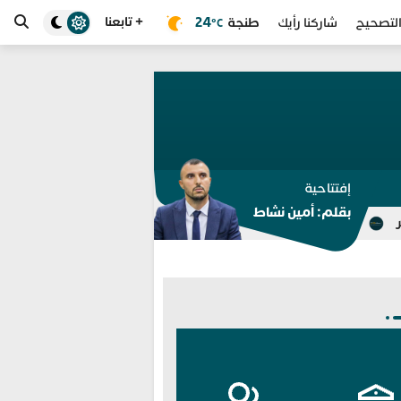
+ تابعنا
طنجة
24
لتصحيح
شاركنا رأيك
°C
إفتتاحية
بقلم: أمين نشاط
الثامنة.. مختبر الشرطة العلمية المغربي يوسع اعتماد «ISO» إلى جميع الخبرات الجنائية