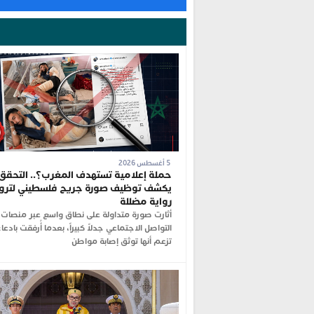
5 أغسطس 2026
حملة إعلامية تستهدف المغرب؟.. التحقق
يكشف توظيف صورة جريح فلسطيني لترو
رواية مضللة
أثارت صورة متداولة على نطاق واسع عبر منصات
التواصل الاجتماعي جدلاً كبيراً، بعدما أُرفقت بادعا
تزعم أنها توثق إصابة مواطن