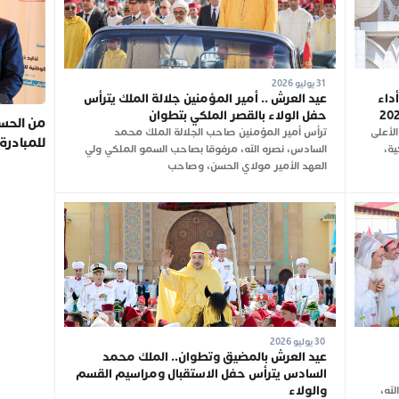
31 يوليو 2026
داء
عيد العرش .. أمير المؤمنين جلالة الملك يترأس
حفل الولاء بالقصر الملكي بتطوان
من الحسي
لأعلى
ترأس أمير المؤمنين صاحب الجلالة الملك محمد
للمبادرة
ية،
السادس، نصره الله، مرفوقا بصاحب السمو الملكي ولي
العهد الأمير مولاي الحسن، وصاحب
30 يوليو 2026
عيد العرش بالمضيق وتطوان.. الملك محمد
السادس يترأس حفل الاستقبال ومراسيم القسم
والولاء
له،