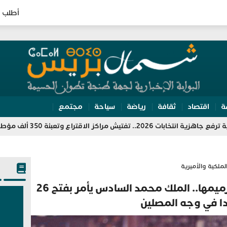
أطلب ا
ة
اقتصاد
ثقافة
رياضة
سياحة
مجتمع
كز الاقتراع وتعبئة 350 ألف مؤطر
للمرة 
لملكية والأميرية
منها حديثة البناء وأخرى تم ترميمها.. الملك محمد السادس يأمر بفتح 26
 في وجه المصلين