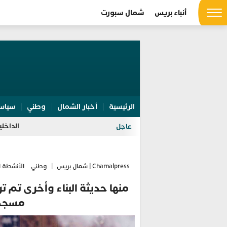
أنباء بريس
شمال سبورت
الرئيسية
أخبار الشمال
وطني
سياس
الداخلية ترفع جاهزية انتخابات 2026.. تفتيش مرا
عاجل
Chamalpress | شمال بريس
|
وطني
الأنشطة ا
مسجدا