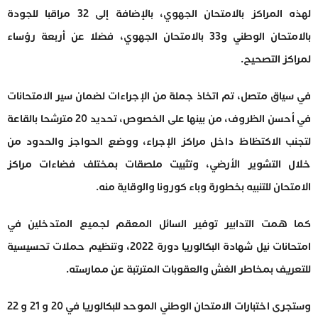
لهذه المراكز بالامتحان الجهوي، بالإضافة إلى 32 مراقبا للجودة
بالامتحان الوطني و33 بالامتحان الجهوي، فضلا عن أربعة رؤساء
لمراكز التصحيح.
في سياق متصل، تم اتخاذ جملة من الإجراءات لضمان سير الامتحانات
في أحسن الظروف، من بينها على الخصوص، تحديد 20 مترشحا بالقاعة
لتجنب الاكتظاظ داخل مراكز الإجراء، ووضع الحواجز والحدود من
خلال التشوير الأرضي، وتثبيت ملصقات بمختلف فضاءات مراكز
الامتحان للتنبيه بخطورة وباء كورونا والوقاية منه.
كما همت التدابير توفير السائل المعقم لجميع المتدخلين في
امتحانات نيل شهادة البكالوريا دورة 2022، وتنظيم حملات تحسيسية
للتعريف بمخاطر الغش والعقوبات المترتبة عن ممارسته.
وستجرى اختبارات الامتحان الوطني الموحد للبكالوريا في 20 و 21 و 22