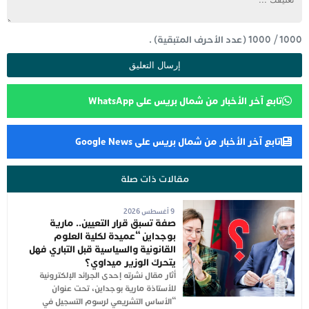
1000
/
1000
(عدد الأحرف المتبقية) .
تابع آخر الأخبار من شمال بريس على WhatsApp
تابع آخر الأخبار من شمال بريس على Google News
مقالات ذات صلة
9 أغسطس 2026
صفة تسبق قرار التعيين.. مارية
بوجداين “عميدة لكلية العلوم
القانونية والسياسية قبل التباري فهل
يتحرك الوزير ميداوي؟
أثار مقال نشرته إحدى الجرائد الإلكترونية
للأستاذة مارية بوجداين، تحت عنوان
“الأساس التشريعي لرسوم التسجيل في