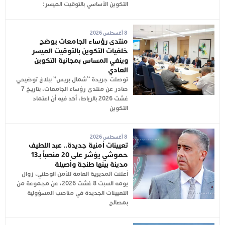
التكوين الأساسي بالتوقيت الميسر:
8 أغسطس 2026
منتدى رؤساء الجامعات يوضح
خلفيات التكوين بالتوقيت الميسر
وينفي المساس بمجانية التكوين
العادي
توصلت جريدة “شمال بريس” ببلاغ توضيحي
صادر عن منتدى رؤساء الجامعات، بتاريخ 7
غشت 2026 بالرباط، أكد فيه أن اعتماد
التكوين
8 أغسطس 2026
تعيينات أمنية جديدة.. عبد اللطيف
حموشي يؤشر على 20 منصباً بـ13
مدينة بينها طنجة وأصيلة
أعلنت المديرية العامة للأمن الوطني، زوال
يومه السبت 8 غشت 2026، عن مجموعة من
التعيينات الجديدة في مناصب المسؤولية
بمصالح