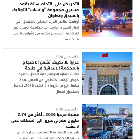
التحريض على اقتحام سبتة يقود
مسيري مجموعة “واتساب” للتوقيف
بالفنيدق وتطوان
أوقفت عناصر الدرك الملكي بالفنيدق، في
إطار الجهود الرامية إلى مكافحة الهجرة غير
النظامية، شخصين يشتبه في إشرافهما على
مجموعة
5 أغسطس 2026
حرارة بلا تكييف تشعل الاحتجاج
بالمحكمة الابتدائية في طنجة
أعلنت النقابة الديمقراطية للعدل بطنجة
خوض توقف احتجاجي عن العمل لمدة
ساعة، اليوم الأربعاء 5 غشت 2026، تنديداً
باستمرار تعطل
5 أغسطس 2026
عملية مرحبا 2026.. أكثر من 2.74
مليون مغربي عبروا إلى المملكة حتى
3 غشت
بلغ عدد المغاربة المقيمين بالخارج الذين
دخلوا المملكة منذ انطلاق عملية مرحبا