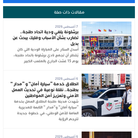
مقالات ذات صلة
7 أغسطس 2026
برشلونة يلغي ودية اتحاد طنجة..
تضارب بشأن الأسباب وفليك يبحث عن
بديل
أُسدل الستار على المباراة الودية التي كان
يُنتظر أن تجمع نادي برشلونة باتحاد طنجة،
يوم 15 غشت الجاري بالملعب الكبير
6 أغسطس 2026
انطلاق خدمة “سيارة أمان” و “مدار ”
بطنجة.. نقلة نوعية في تحديث العمل
الأمني وتعزيز أمن المواطنين
شهدت مدينة طنجة انطلاق العمل بخدمة
“سيارة أمان” و”مدار ” التابعة للمديرية
العامة للأمن الوطني، في خطوة جديدة
تترجم الرؤية
6 أغسطس 2026