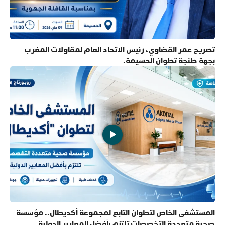
تصريح عمر القضاوي، رئيس الاتحاد العام لمقاولات المغرب
بجهة طنجة تطوان الحسيمة.
المستشفى الخاص لتطوان التابع لمجموعة أكديطال.. مؤسسة
صحية متعددة التخصصات تلتزم بأفضل المعايير الدولية