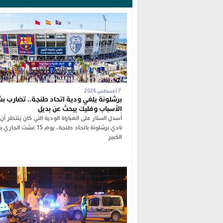
7 أغسطس 2026
برشلونة يلغي ودية اتحاد طنجة.. تضارب بش
الأسباب وفليك يبحث عن بديل
أُسدل الستار على المباراة الودية التي كان يُنتظر أ
نادي برشلونة باتحاد طنجة، يوم 15 غ
الكبير