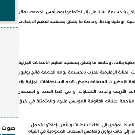
راكي بالحسيمة، بيانا، على إثر اجتماعها يوم أمس الجمعة، بمقر
سية الوطنية ببلادنا. وخاصة ما يتعلق بمستجد تنظيم الانتخابات
نية ببلادنا. وخاصة ما يتعلق بمستجد تنظيم الانتخابات الجزئية
سيمة يوم 21 يوليوز 2022 اجتمعت الكتابة الإقليمية للحزب بالحسيمة يومه الجمعة فاتح يوليوز
 وكافة التحضيرات المتعلقة بخوض هذه الاستحقاقات الجزئية بناء
اعد الأربعة وإعادة الانتخابات. و في هذا الصدد و استحضار
وق القرار الدستوري رقم 179/22 و مراجعة حيثياته القانونية المؤسس عليها، والمتمثلة في خرق
المبدأ المؤدي إلى الغاء الانتخابات والأمر بإعادتها يتحمل
صوت و
إلى جانب تهاون وتقاعس السلطات العمومية في القيام