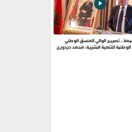
مة.. تصريح الوالي المنسق الوطني
 الوطنية للتنمية البشرية، محمد دردوري