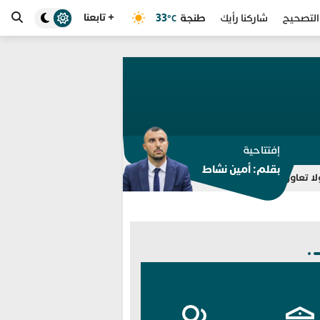
+ تابعنا
طنجة
33
التصحيح
شاركنا رأيك
°C
إفتتاحية
بقلم: أمين نشاط
ب لتعذّر احتواء أزمة الهجرة في سبتة
التحريض على اقتحام سبتة يقود