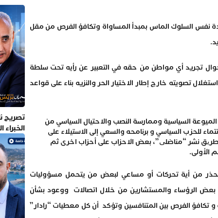
ودة نفس السلوك الماس بمبدأ المساواة وتكافؤ الفرص من مقل
د.
أحوال تجريد أي مواطن من حقه في التعبير عن رأيه تحت سلطة
لال تصويته خارج إطار الاختيار الحر والنزيه بناء على قواعد
تصريح نا
 الميوعة السياسية وممارسة النصب والاحتيال السياسي من
الخبراء 
نتماء للحزب السياسي و برنامحه والسعي إلى الاستيلاء على
ن طریق نشر “مناضلی”، بعض الاحزاب على أحزاب اخرى ثم
 الأولى.
ة تحذر من أية تحركات أو مساعي لبعض من يتحمل مسؤوليات
ى بعض الرؤساء والمستشارين من خلال اتصالات ووعود بشأن
 و تكافؤ الفرص بين المتنافسين وتؤكد أن كل معطيات “رادار”