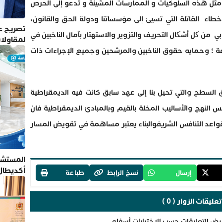
مثل هذه السلوكيات و الممارسات المشينة و تدعو إلى الحرص
طاء القاتلة التي تسيئ إلى مؤسساتنا ودولة الحق والقانون،
تصريح عم
ي من کل أشکال التحريف والتزوير والاستهتار بآمال الناخبين في
لمقاولا
 ؛ وحمايه حقوق الناخبين والمرشحين وجميع الإجراءات ذات
لسطح والتي تحيل بنا إلى عهد سابق كانت فيه الديمقراطية
س النهج والأساليب المخلة بالقيم وبالمبادئ الديمقراطية فان
واعد التنافس الشريفوالبناء يعتبر مساهمة في تقويض المسار
المستشف
أكديطال
إرسال
نسخ الرابط
طباعة
تلتزم بأ
تعليقات الزوار ( 0 )
رض التعليقات حسب الاختيارات أسفله