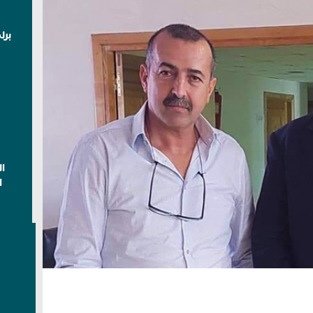
برل
ا
ا