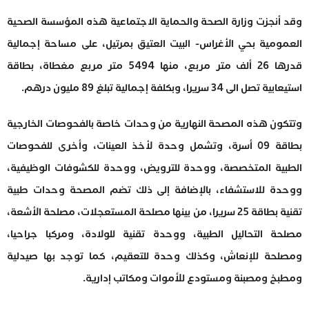
وقد أنجزت وزارة الصحة والحماية الاجتماعية هذه المؤسسة الصحية
العمومية بحي الأغراس- البيت العتيق بمرتيل، على مساحة إجمالية
قدرها 26 ألف متر مربع، منها 5494 متر مربع مغطاة، بطاقة
استيعابية تصل الى 34 سريرا، وبكلفة إجمالية تبلغ 89 مليون درهم.
وتتكون هذه المصحة النهارية من وحدات خاصة بالفحوصات الخارجية
بطاقة 09 أسرة، وتشمل وحدة لأخذ العينات، وأخرى للفحوصات
الطبية المتخصصة، ووحدة للترويض، ووحدة للكشوفات الوظيفية،
ووحدة للاستشفاء، بالإضافة إلى ذلك تضم المصحة وحدات طبية
تقنية بطاقة 25 سريرا، من بينها مصلحة المستعجلات، مصلحة الأشعة،
مصلحة التحاليل الطبية، ووحدة تقنية للولادة، ومركبا جراحيا،
ومصلحة للإنعاش، وكذلك وحدة للتعقيم، كما توجد بها صيدلية
ومطبخ ومصبنة ومستودع للأموات ومكاتب إدارية.