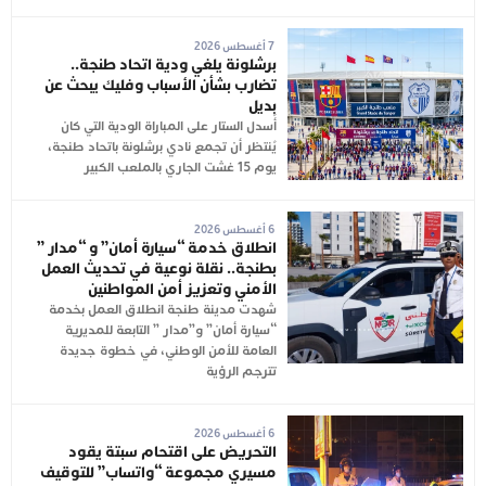
7 أغسطس 2026
برشلونة يلغي ودية اتحاد طنجة..
تضارب بشأن الأسباب وفليك يبحث عن
بديل
أُسدل الستار على المباراة الودية التي كان
يُنتظر أن تجمع نادي برشلونة باتحاد طنجة،
يوم 15 غشت الجاري بالملعب الكبير
6 أغسطس 2026
انطلاق خدمة “سيارة أمان” و “مدار ”
بطنجة.. نقلة نوعية في تحديث العمل
الأمني وتعزيز أمن المواطنين
شهدت مدينة طنجة انطلاق العمل بخدمة
“سيارة أمان” و”مدار ” التابعة للمديرية
العامة للأمن الوطني، في خطوة جديدة
تترجم الرؤية
6 أغسطس 2026
التحريض على اقتحام سبتة يقود
مسيري مجموعة “واتساب” للتوقيف