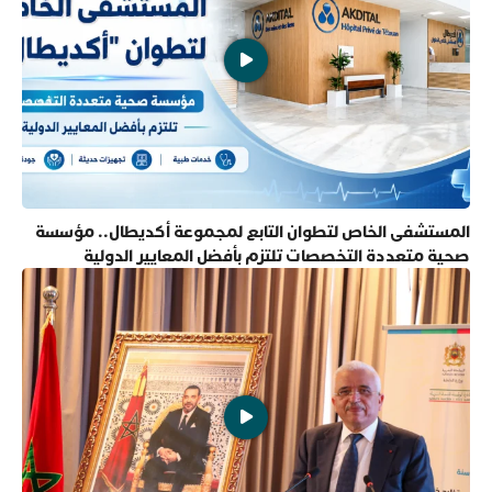
المستشفى الخاص لتطوان التابع لمجموعة أكديطال.. مؤسسة
صحية متعددة التخصصات تلتزم بأفضل المعايير الدولية