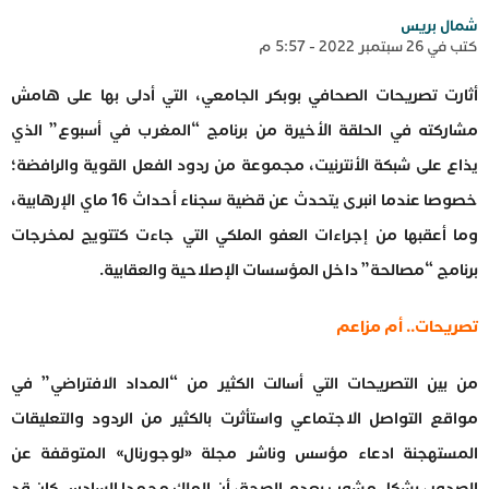
شمال بريس
كتب في 26 سبتمبر 2022 - 5:57 م
أثارت تصريحات الصحافي بوبكر الجامعي، التي أدلى بها على هامش
مشاركته في الحلقة الأخيرة من برنامج “المغرب في أسبوع” الذي
يذاع على شبكة الأنترنيت، مجموعة من ردود الفعل القوية والرافضة؛
خصوصا عندما انبرى يتحدث عن قضية سجناء أحداث 16 ماي الإرهابية،
وما أعقبها من إجراءات العفو الملكي التي جاءت كتتويج لمخرجات
برنامج “مصالحة” داخل المؤسسات الإصلاحية والعقابية.
تصريحات.. أم مزاعم
من بين التصريحات التي أسالت الكثير من “المداد الافتراضي” في
مواقع التواصل الاجتماعي واستأثرت بالكثير من الردود والتعليقات
المستهجنة ادعاء مؤسس وناشر مجلة «لوجورنال» المتوقفة عن
الصدور، بشكل مشوب بعدم الصحة، أن الملك محمدا السادس كان قد