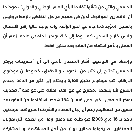
الجامعي والتي من شأنها تغليط الرأي العام الوطني والدولي”، موضحا
أن الانتحاري الموقوف أدين في جميع مراحل التقاضي بالإعدام وليس
بالسجن المؤبد كما جاء في الخبر الزائف، وأنه يوجد حاليا رهن الاعتقال
وليس خارج السجن، كما أومأ إلى ذلك بوبكر الجامعي عندما زعم أن
المعني بالأمر استفاد من العفو بعد سنتين فقط.
وإمعانا في التوضيح، أشار المصدر الأمني إلى أن “تصريحات بوبكر
الجامعي تحتاج إلى كثير من التصويب والتدقيق، خصوصا أن موضوع
الإرهاب هو موضوع دقيق للغاية ويحتاج إلى كثير من الدقة وعدم
التسرع لئلا يسقط المصرح في فخ إلقاء الكلام على عواهنه”. فحديث
بوبكر الجامعي الذي ادعى فيه أن 164 شخصا استفادوا من العفو بعد
سنتين من اعتقالهم رغم أن رجال القضاء والشرطة اعتبروهم مرتبطين
بأحداث 16 ماي 2003! هو كلام غير دقيق وعار من الصحة؛ لأن هؤلاء
المعتقلين لم يكونوا مدانين نهائيا من أجل المساهمة أو المشاركة