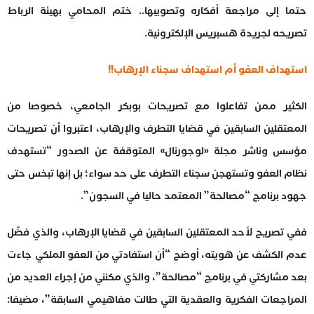
حتما إلى مراجعة أفكاره وتصويبها.. ختم المحامي بهيئة الرباط
تصريحه لجريدة هسبريس الإلكترونية.
استهداف العفو أم استهداف سجناء الإرهاب!!
الكثير ممن تفاعلوا مع تصريحات بوبكر الجامعي، خصوصا من
المعتقلين السابقين في قضايا التطرف والإرهاب، اعتبروا أن تصريحات
مؤسس وناشر مجلة «لوجورنال» المتوقفة عن الصدور “تستهدف
نظام العفو وتستهجن سجناء التطرف على حد سواء؛ بل إنها تبخس حتى
جهود برنامج “مصالحة” المعتمد حاليا في السجون”.
ففي تصريح لأحد المعتقلين السابقين في قضايا الإرهاب، والذي فضّل
عدم الكشف عن هويته، أوضح “أن استفادتي من العفو الملكي جاءت
بعد مشاركتي في برنامج “مصالحة”، والذي مكنني من إجراء العديد من
المراجعات الفكرية والعقدية التي طالت مفاهيمي السابقة”، مضيفا: