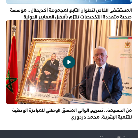
المستشفى الخاص لتطوان التابع لمجموعة أكديطال.. مؤسسة
صحية متعددة التخصصات تلتزم بأفضل المعايير الدولية
من الحسيمة.. تصريح الوالي المنسق الوطني للمبادرة الوطنية
للتنمية البشرية، محمد دردوري