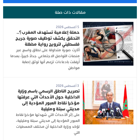
مقالات ذات صلة
5 أغسطس 2026
حملة إعلامية تستهدف المغرب؟..
التحقق يكشف توظيف صورة جريح
فلسطيني لترويج رواية مضللة
أثارت صورة متداولة على نطاق واسع عبر
منصات التواصل الاجتماعي جدلاً كبيراً، بعدما
أُرفقت بادعاءات تزعم أنها توثق إصابة
مواطن
3 أغسطس 2026
تصريح الناطق الرسمي باسم وزارة
الداخلية حول الأحداث التي عرفتها
مؤخرا نقاط العبور المؤدية إلى
مدينتي سبتة ومليلية
على إثر الأحداث التي شهدتها مؤخرا نقاط
العبور المؤدية إلى مدينتي سبتة ومليلية،
تؤكد وزارة الداخلية أن مختلف المعطيات
التي