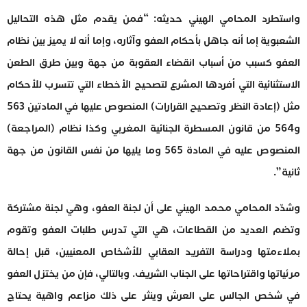
واستطرد المحامي الهيني حديثه: “فمن يقدم مثل هذه التحاليل
الشعبوية إما أنه جاهل بأحكام العفو وآثاره، وإما أنه لا يميز بين نظام
العفو كسبب من أسباب انقضاء العقوبة من جهة وبين طرق الطعن
الاستثنائية التي أفردها المشرع لتصحيح الأخطاء التي تتسرب للأحكام
مثل (إعادة النظر وتصحيح القرارات) المنصوص عليها في المادتين 563
و564 من قانون المسطرة الجنائية المغربي وكذا نظام (المراجعة)
المنصوص عليه في المادة 565 وما يليها من نفس القانون من جهة
ثانية”.
وشدّد المحامي محمد الهيني على أن لجنة العفو، وهي لجنة مشتركة
وتضم العديد من القطاعات، هي التي تدرس طلبات العفو وتقوم
بملاءمتها ودراسة التفريد العقابي للأشخاص المعنيين، قبل إحالة
مرئياتها واقتراحاتها على الجناب الشريف. وبالتالي، فإن من يختزل العفو
في شخص الجالس على العرش وينثر على ذلك مزاعم واهية يحتاج