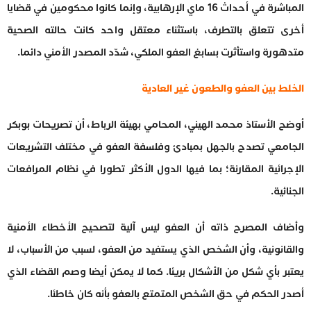
المباشرة في أحداث 16 ماي الإرهابية، وإنما كانوا محكومين في قضايا
أخرى تتعلق بالتطرف، باستثناء معتقل واحد كانت حالته الصحية
متدهورة واستأثرت بسابغ العفو الملكي، شدّد المصدر الأمني دائما.
الخلط بين العفو والطعون غير العادية
أوضح الأستاذ محمد الهيني، المحامي بهيئة الرباط، أن تصريحات بوبكر
الجامعي تصدح بالجهل بمبادئ وفلسفة العفو في مختلف التشريعات
الإجرائية المقارنة؛ بما فيها الدول الأكثر تطورا في نظام المرافعات
الجنائية.
وأضاف المصرح ذاته أن العفو ليس آلية لتصحيح الأخطاء الأمنية
والقانونية، وأن الشخص الذي يستفيد من العفو، لسبب من الأسباب، لا
يعتبر بأي شكل من الأشكال بريئا. كما لا يمكن أيضا وصم القضاء الذي
أصدر الحكم في حق الشخص المتمتع بالعفو بأنه كان خاطئا.