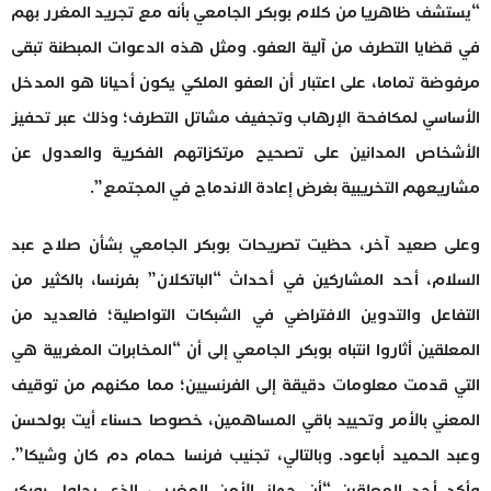
“يستشف ظاهريا من كلام بوبكر الجامعي بأنه مع تجريد المغرر بهم
في قضايا التطرف من آلية العفو. ومثل هذه الدعوات المبطنة تبقى
مرفوضة تماما، على اعتبار أن العفو الملكي يكون أحيانا هو المدخل
الأساسي لمكافحة الإرهاب وتجفيف مشاتل التطرف؛ وذلك عبر تحفيز
الأشخاص المدانين على تصحيح مرتكزاتهم الفكرية والعدول عن
مشاريعهم التخريبية بغرض إعادة الاندماج في المجتمع”.
وعلى صعيد آخر، حظيت تصريحات بوبكر الجامعي بشأن صلاح عبد
السلام، أحد المشاركين في أحداث “الباتكلان” بفرنسا، بالكثير من
التفاعل والتدوين الافتراضي في الشبكات التواصلية؛ فالعديد من
المعلقين أثاروا انتباه بوبكر الجامعي إلى أن “المخابرات المغربية هي
التي قدمت معلومات دقيقة إلى الفرنسيين؛ مما مكنهم من توقيف
المعني بالأمر وتحييد باقي المساهمين، خصوصا حسناء أيت بولحسن
وعبد الحميد أباعود. وبالتالي، تجنيب فرنسا حمام دم كان وشيكا”.
وأكد أحد المعلقين “أن جهاز الأمن المغربي، الذي يحاول بوبكر