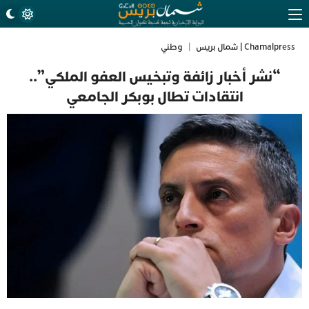
Chamalpress | شمال بريس
|
وطني
“نشر أخبار زائفة وتبخيس العفو الملكي”..
انتقادات تطال بوبكر الجامعي