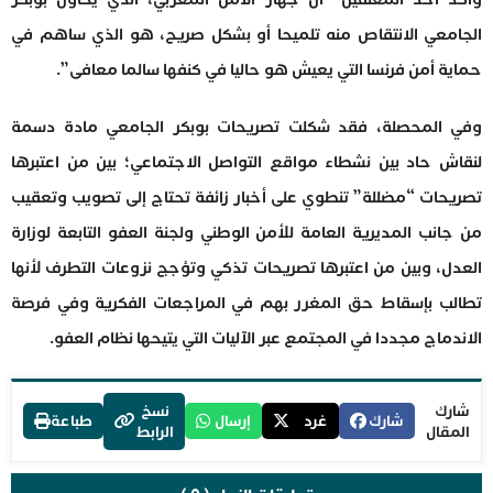
الجامعي الانتقاص منه تلميحا أو بشكل صريح، هو الذي ساهم في
حماية أمن فرنسا التي يعيش هو حاليا في كنفها سالما معافى”.
وفي المحصلة، فقد شكلت تصريحات بوبكر الجامعي مادة دسمة
لنقاش حاد بين نشطاء مواقع التواصل الاجتماعي؛ بين من اعتبرها
تصريحات “مضللة” تنطوي على أخبار زائفة تحتاج إلى تصويب وتعقيب
من جانب المديرية العامة للأمن الوطني ولجنة العفو التابعة لوزارة
العدل، وبين من اعتبرها تصريحات تذكي وتؤجج نزوعات التطرف لأنها
تطالب بإسقاط حق المغرر بهم في المراجعات الفكرية وفي فرصة
الاندماج مجددا في المجتمع عبر الآليات التي يتيحها نظام العفو.
شارك
نسخ
شارك
غرد
إرسال
طباعة
المقال
الرابط