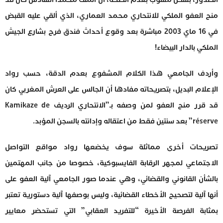
منح العفو الملكي للانتحاري محمد العماري، الذي ألقي عليه القبض
في 16 ماي 2003 مباشرة بعد وقوع أحداث فندق فرح بشارع الجيش
الملكي بالدار البيضاء!
وأردف الجامعي هذا الكلام المشفوع بعدم الدقة، حسب رواد
الإعلام البديل، بتصريحاته مفادها أن الجالس على العرش المغربي كان
قد قرر منح العفو لمن وصفه بـ”الانتحاري الرديف Kamikaze de
réserve” بعد سنتين فقط من اعتقاله وإدانته بالسجن المؤبد.
تصريحات أخرى مماثلة سوف يخضعها رواد مواقع التواصل
الاجتماعي لمجهر الرقابة الفايسبوكية، خصوصا من جانب المهتمين
بالشأن القانوني والقضائي، وهي عندما صور الجامعي آلية العفو على
أنها آلية لتصحيح الأخطاء القضائية، وليس بوصفها آلية دستورية تعتبر
بمثابة الفرصة الأخيرة “للتفريد العقابي” التي تستحضر معايير