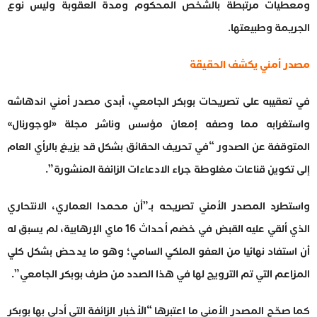
ومعطيات مرتبطة بالشخص المحكوم ومدة العقوبة وليس نوع
الجريمة وطبيعتها.
مصدر أمني يكشف الحقيقة
في تعقيبه على تصريحات بوبكر الجامعي، أبدى مصدر أمني اندهاشه
واستغرابه مما وصفه إمعان مؤسس وناشر مجلة «لوجورنال»
المتوقفة عن الصدور “في تحريف الحقائق بشكل قد يزيغ بالرأي العام
إلى تكوين قناعات مغلوطة جراء الادعاءات الزائفة المنشورة”.
واستطرد المصدر الأمني تصريحه بـ”أن محمدا العماري، الانتحاري
الذي ألقي عليه القبض في خضم أحداث 16 ماي الإرهابية، لم يسبق له
أن استفاد نهائيا من العفو الملكي السامي؛ وهو ما يدحض بشكل كلي
المزاعم التي تم الترويج لها في هذا الصدد من طرف بوبكر الجامعي”.
كما صحّح المصدر الأمني ما اعتبرها “الأخبار الزائفة التي أدلى بها بوبكر