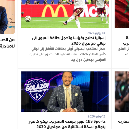
14 يوليو 2026
ة
إسبانيا تطيح بفرنسا وتحجز بطاقة العبور إلى
من الحسي
غرب
نهائي مونديال 2026
للمبادرة
 الفتح
حجز المنتخب الإسباني أولى بطاقات التأهل إلى نهائي
صف
كأس العالم 2026، عقب انتصاره المستحق على نظيره
الفرنسي بهدفين دون رد،
12 يوليو 2026
غاربة
CBS Sports تنبهر بنهضة المغرب.. نيكو كانتور
يتوقع نسخة استثنائية من مونديال 2030