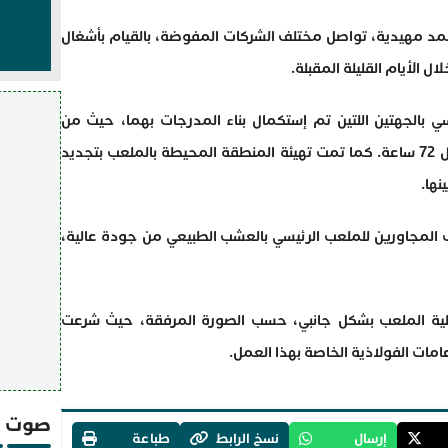
 مهيدية، تواصل مختلف الشركات المفوضة، بالقيام بأشغال
 الأيام القليلة المقبلة.
ي بالجهتين اللتين تم إستكمال بناء المدرجات بهما، حيث من
المنتظر أن تنتهي أشغال تثبيت الكراسي خلال 72 ساعة. كما تمت تهيئة المنطقة المحيطة بالملعب بتجديد
نها.
المجاورين للملعب الرئيسي بالعشب الطبيعي من جودة عالية،
طية الملعب بشكل جانبي، حسب الصورة المرفقة، حيث شرعت
امات الفولاذية الخاصة بهذا العمل.
صوت و
إرسال
نسخ الرابط
طباعة