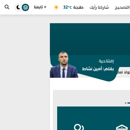
+ تابعنا
طنجة
32
التصحيح
شاركنا رأيك
°C
إفتتاحية
بقلم: أمين نشاط
مغرب لتعذّر احتواء أزمة الهجرة في سبتة
التحريض على اقتحام سبتة ي