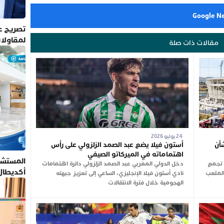
تصريح عم
لمقاولا
مقالات ذات صلة
24 يوليو 2026
أن
أستون فيلا يضع عبد الصمد الزلزولي على رأس
اهتماماته في الميركاتو الصيفي
المستشف
ن تجمع
دخل الدولي المغربي عبد الصمد الزلزولي دائرة اهتمامات
أكديطال
شت الجاري بالملعب
نادي أستون فيلا الإنجليزي، الساعي إلى تعزيز جبهته
تلتزم بأ
الهجومية خلال فترة الانتقالات