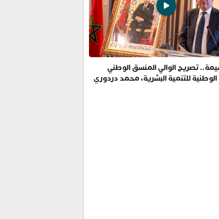
مة.. تصريح الوالي المنسق الوطني
 الوطنية للتنمية البشرية، محمد دردوري