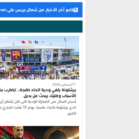
تابع آخر الأخبار من شمال بريس على Google News
7 أغسطس 2026
برشلونة يلغي ودية اتحاد طنجة.. تضارب بش
الأسباب وفليك يبحث عن بديل
أُسدل الستار على المباراة الودية التي كان يُنتظر أ
نادي برشلونة باتحاد طنجة، يوم 15 غ
الكبير