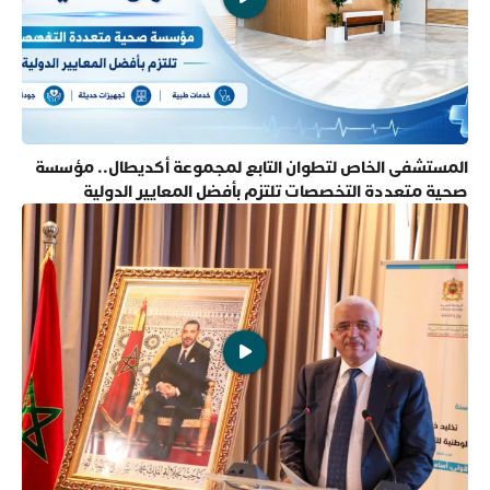
المستشفى الخاص لتطوان التابع لمجموعة أكديطال.. مؤسسة
صحية متعددة التخصصات تلتزم بأفضل المعايير الدولية