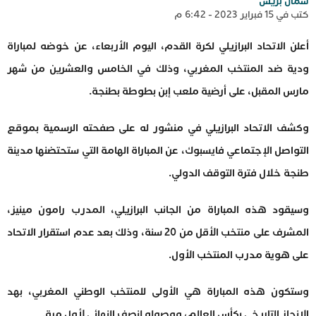
شمال بريس
كتب في 15 فبراير 2023 - 6:42 م
أعلن الاتحاد البرازيلي لكرة القدم، اليوم الأربعاء، عن خوضه لمباراة
ودية ضد المنتخب المغربي، وذلك في الخامس والعشرين من شهر
مارس المقبل، على أرضية ملعب إبن بطوطة بطنجة.
وكشف الاتحاد البرازيلي في منشور له على صفحته الرسمية بموقع
التواصل الإجتماعي فايسبوك، عن المباراة الهامة التي ستحتضنها مدينة
طنجة خلال فترة التوقف الدولي.
وسيقود هذه المباراة من الجانب البرازيلي، المدرب رامون مينيز،
المشرف على منتخب الأقل من 20 سنة، وذلك بعد عدم استقرار الاتحاد
على هوية مدرب المنتخب الأول.
وستكون هذه المباراة هي الأولى للمنتخب الوطني المغربي، بهد
الإنجاز التاريخي بكأس العالم، ووصوله لنصف النهائي لأول مرة.