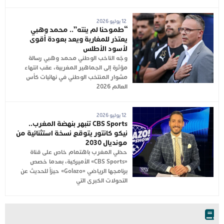
12 يوليو 2026
“طموحنا لم ينته”.. محمد وهبي
يعتذر للمغاربة ويعد بعودة أقوى
لأسود الأطلس
وجّه الناخب الوطني محمد وهبي رسالة
مؤثرة إلى الجماهير المغربية، عقب انتهاء
مشوار المنتخب الوطني في نهائيات كأس
العالم 2026
12 يوليو 2026
CBS Sports تنبهر بنهضة المغرب..
نيكو كانتور يتوقع نسخة استثنائية من
مونديال 2030
حظي المغرب باهتمام خاص على قناة
«CBS Sports» الأميركية، بعدما خصص
برنامجها الرياضي «Golazo» حيزاً للحديث عن
التحولات الكبرى التي