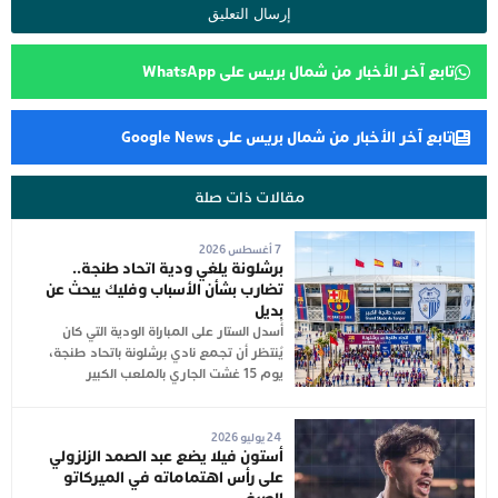
تابع آخر الأخبار من شمال بريس على WhatsApp
تابع آخر الأخبار من شمال بريس على Google News
مقالات ذات صلة
7 أغسطس 2026
برشلونة يلغي ودية اتحاد طنجة..
تضارب بشأن الأسباب وفليك يبحث عن
بديل
أُسدل الستار على المباراة الودية التي كان
يُنتظر أن تجمع نادي برشلونة باتحاد طنجة،
يوم 15 غشت الجاري بالملعب الكبير
24 يوليو 2026
أستون فيلا يضع عبد الصمد الزلزولي
على رأس اهتماماته في الميركاتو