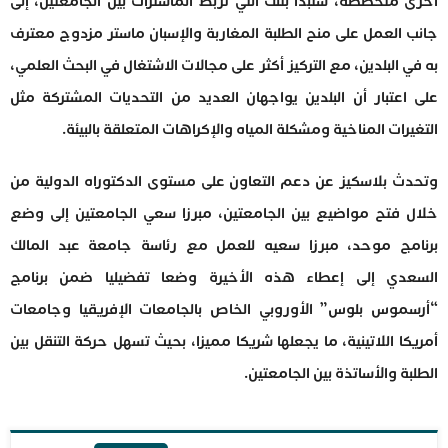
أخرى متخصصة، ستبدأ بتلك التي تربط الماسترات بين الجامعتين، إلى
جانب العمل على منح الطلبة المغاربة والإسبان ماستر مزدوج معترف
به في البلدين، مع التركيز أكثر على مجالات الاشتغال في البحث العلمي،
على اعتبار أن البلدين يواجهان العديد من التحديات المشتركة مثل
التغيرات المناخية ومشكلة المياه والإكراهات المتعلقة بالبيئة.
وتحدث بلاسكيز عن دعم التعاون على مستوى الدكتوراه الدولية من
خلال فتح مواضيع بين الجامعتين، مبرزا سعي الجامعتين إلى وضع
برنامج موحد، مبرزا سعيه للعمل مع رئاسة جامعة عبد المالك
السعدي إلى إعطاء هذه الأخيرة وضعا تفضيليا ضمن برنامج
“أرسموس بلوس” الأوروبي الخاص بالجامعات الإفريقيا وجامعات
أمريكا اللاتينية، ما يجعلها شريكا مميزا، بحيث تسهل حركة التنقل بين
الطلبة والأساتذة بين الجامعتين.