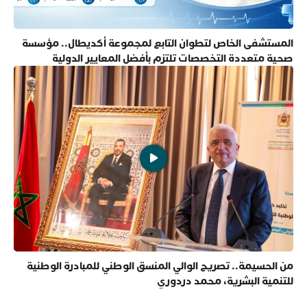
المستشفى الخاص لتطوان التابع لمجموعة أكديطال.. مؤسسة
صحية متعددة التخصصات تلتزم بأفضل المعايير الدولية
من الحسيمة.. تصريح الوالي المنسق الوطني للمبادرة الوطنية
للتنمية البشرية، محمد دردوري