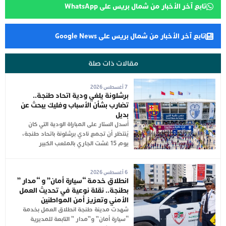
تابع آخر الأخبار من شمال بريس على WhatsApp
تابع آخر الأخبار من شمال بريس على Google News
مقالات ذات صلة
7 أغسطس 2026
برشلونة يلغي ودية اتحاد طنجة..
تضارب بشأن الأسباب وفليك يبحث عن
بديل
أُسدل الستار على المباراة الودية التي كان
يُنتظر أن تجمع نادي برشلونة باتحاد طنجة،
يوم 15 غشت الجاري بالملعب الكبير
6 أغسطس 2026
انطلاق خدمة “سيارة أمان” و “مدار ”
بطنجة.. نقلة نوعية في تحديث العمل
الأمني وتعزيز أمن المواطنين
شهدت مدينة طنجة انطلاق العمل بخدمة
“سيارة أمان” و”مدار ” التابعة للمديرية