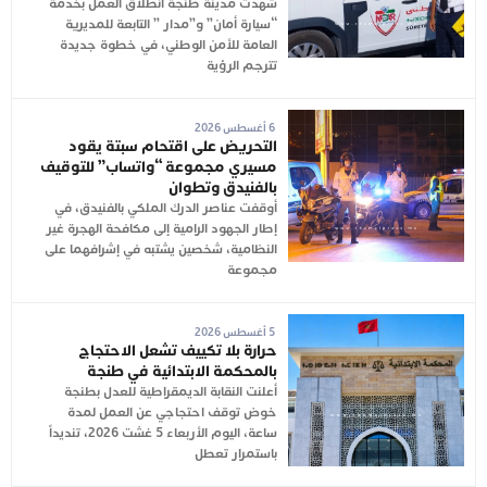
شهدت مدينة طنجة انطلاق العمل بخدمة
“سيارة أمان” و”مدار ” التابعة للمديرية
العامة للأمن الوطني، في خطوة جديدة
تترجم الرؤية
6 أغسطس 2026
التحريض على اقتحام سبتة يقود
مسيري مجموعة “واتساب” للتوقيف
بالفنيدق وتطوان
أوقفت عناصر الدرك الملكي بالفنيدق، في
إطار الجهود الرامية إلى مكافحة الهجرة غير
النظامية، شخصين يشتبه في إشرافهما على
مجموعة
5 أغسطس 2026
حرارة بلا تكييف تشعل الاحتجاج
بالمحكمة الابتدائية في طنجة
أعلنت النقابة الديمقراطية للعدل بطنجة
خوض توقف احتجاجي عن العمل لمدة
ساعة، اليوم الأربعاء 5 غشت 2026، تنديداً
باستمرار تعطل