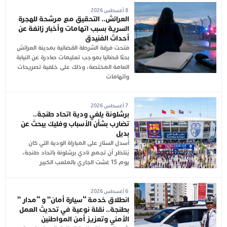
8 أغسطس 2026
العرائش.. التحقيق مع مرشحة للهجرة
السرية بسبب اتهامات وأخبار زائفة عن
أحداث الفنيدق
فتحت فرقة الشرطة القضائية بمدينة العرائش
بحثا قضائيا بموجب تعليمات صادرة عن النيابة
العامة المختصة، وذلك على خلفية تصريحات
واتهامات
7 أغسطس 2026
برشلونة يلغي ودية اتحاد طنجة..
تضارب بشأن الأسباب وفليك يبحث عن
بديل
أُسدل الستار على المباراة الودية التي كان
يُنتظر أن تجمع نادي برشلونة باتحاد طنجة،
يوم 15 غشت الجاري بالملعب الكبير
6 أغسطس 2026
انطلاق خدمة “سيارة أمان” و “مدار ”
بطنجة.. نقلة نوعية في تحديث العمل
الأمني وتعزيز أمن المواطنين