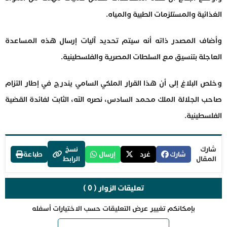
الغذائية والمستلزمات الطبية والمياه.
وأضاف المصدر ذاته أنه سيتم تحديد آليات إرسال هذه المساعدة
العاجلة بتنسيق مع السلطات المصرية والفلسطينية.
وخلص البلاغ إلى أن هذا القرار الملكي السامي يندرج في إطار التزام
صاحب الجلالة الملك محمد السادس، نصره الله، الثابت لفائدة القضية
الفلسطينية.
شارك
نسخ
شارك
غرد
إرسال
طباعة
المقال
الرابط
تعليقات الزوار ( 0 )
بإمكانكم تغيير عرض التعليقات حسب الاختيارات أسفله