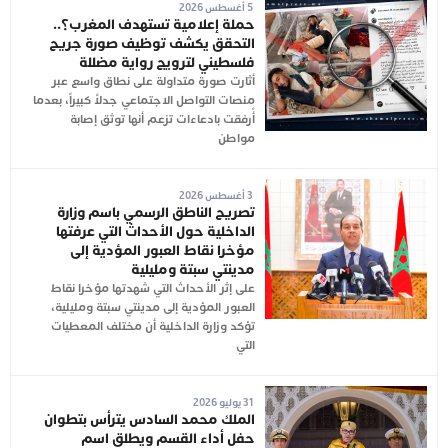
5 أغسطس 2026
حملة إعلامية تستهدف المغرب؟..
التحقق يكشف توظيف صورة جريح
فلسطيني لترويج رواية مضللة
أثارت صورة متداولة على نطاق واسع عبر
منصات التواصل الاجتماعي جدلاً كبيراً، بعدما
أُرفقت بادعاءات تزعم أنها توثق إصابة
مواطن
3 أغسطس 2026
تصريح الناطق الرسمي باسم وزارة
الداخلية حول الأحداث التي عرفتها
مؤخرا نقاط العبور المؤدية إلى
مدينتي سبتة ومليلية
على إثر الأحداث التي شهدتها مؤخرا نقاط
العبور المؤدية إلى مدينتي سبتة ومليلية،
تؤكد وزارة الداخلية أن مختلف المعطيات
التي
31 يوليو 2026
الملك محمد السادس يترأس بتطوان
حفل أداء القسم ويطلق اسم