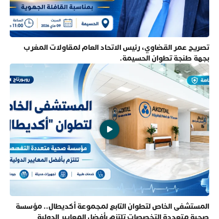
تصريح عمر القضاوي، رئيس الاتحاد العام لمقاولات المغرب
بجهة طنجة تطوان الحسيمة.
المستشفى الخاص لتطوان التابع لمجموعة أكديطال.. مؤسسة
صحية متعددة التخصصات تلتزم بأفضل المعايير الدولية