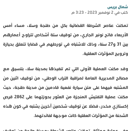
شمال بريس
كتب في 2 نوفمبر 2023 - 3:23 م
تمكنت عناصر الشرطة القضائية بكل من طنجة وسلا، مساء أمس
الأربعاء فاتح نونبر الجاري، من توقيف ستة أشخاص تتراوح أعمارهم
بين 31 و27 سنة، وذلك للاشتباه في تورطهم في قضايا تتعلق بحيازة
وترويج المؤثرات العقلية.
وقد مكنت العملية الأولى التي تم تنفيذها بمدينة سلا، بتنسيق مع
مصالح المديرية العامة لمراقبة التراب الوطني، من توقيف اثنين من
المشتبه فيهما على متن سيارة نفعية قادمين من مدينة طنجة، حيث
مكنت عملية التفتيش المنجزة من العثور بحوزتهما على 2862 قرص
إكستازي مخدر، فضلا عن توقيف شخصين آخرين يشتبه في كون هذه
الشحنة من المؤثرات العقلية كانت موجهة لفائدتهما.
وفى عملية مماثلة، تمكنت عناصر الشرطة بمدينة طنجة من توقيف