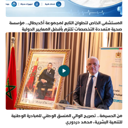
المستشفى الخاص لتطوان التابع لمجموعة أكديطال.. مؤسسة
صحية متعددة التخصصات تلتزم بأفضل المعايير الدولية
من الحسيمة.. تصريح الوالي المنسق الوطني للمبادرة الوطنية
للتنمية البشرية، محمد دردوري