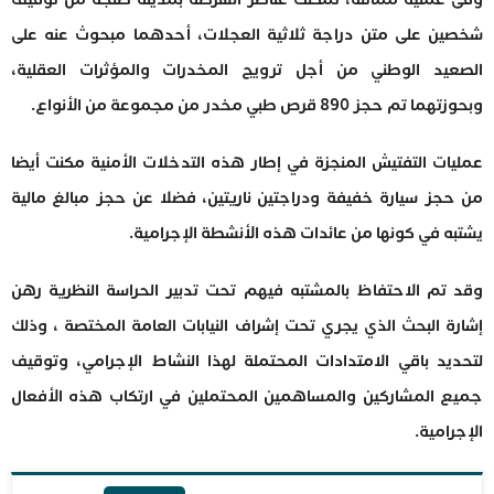
شخصين على متن دراجة ثلاثية العجلات، أحدهما مبحوث عنه على
الصعيد الوطني من أجل ترويج المخدرات والمؤثرات العقلية،
وبحوزتهما تم حجز 890 قرص طبي مخدر من مجموعة من الأنواع.
عمليات التفتيش المنجزة في إطار هذه التدخلات الأمنية مكنت أيضا
من حجز سيارة خفيفة ودراجتين ناريتين، فضلا عن حجز مبالغ مالية
يشتبه في كونها من عائدات هذه الأنشطة الإجرامية.
وقد تم الاحتفاظ بالمشتبه فيهم تحت تدبير الحراسة النظرية رهن
إشارة البحث الذي يجري تحت إشراف النيابات العامة المختصة ، وذلك
لتحديد باقي الامتدادات المحتملة لهذا النشاط الإجرامي، وتوقيف
جميع المشاركين والمساهمين المحتملين في ارتكاب هذه الأفعال
الإجرامية.