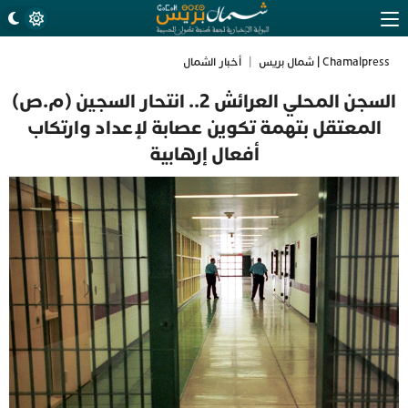
Chamalpress | شمال بريس
|
أخبار الشمال
السجن المحلي العرائش 2.. انتحار السجين (م.ص)
المعتقل بتهمة تكوين عصابة لإعداد وارتكاب
أفعال إرهابية