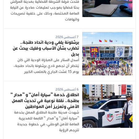
فتحت فرقة الشرطة القضائية بمدينة العرائش
بحثا قضائيا بموجب تعليمات صادرة عن النيابة
العامة المختصة، وذلك على خلفية تصريحات
واتهامات
7 أغسطس 2026
برشلونة يلغي ودية اتحاد طنجة..
تضارب بشأن الأسباب وفليك يبحث عن
بديل
أُسدل الستار على المباراة الودية التي كان
يُنتظر أن تجمع نادي برشلونة باتحاد طنجة،
يوم 15 غشت الجاري بالملعب الكبير
6 أغسطس 2026
انطلاق خدمة “سيارة أمان” و “مدار ”
بطنجة.. نقلة نوعية في تحديث العمل
الأمني وتعزيز أمن المواطنين
شهدت مدينة طنجة انطلاق العمل بخدمة
“سيارة أمان” و”مدار ” التابعة للمديرية
العامة للأمن الوطني، في خطوة جديدة
تترجم الرؤية