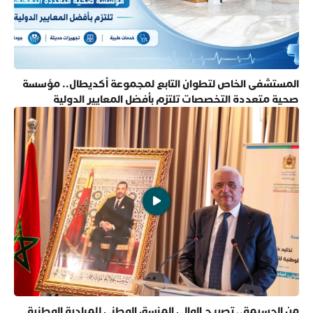
المستشفى الخاص لتطوان التابع لمجموعة أكديطال.. مؤسسة
صحية متعددة التخصصات تلتزم بأفضل المعايير الدولية
من الحسيمة.. تصريح الوالي المنسق الوطني للمبادرة الوطنية