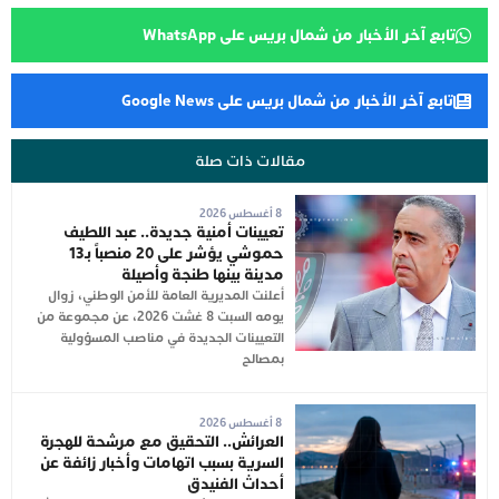
تابع آخر الأخبار من شمال بريس على WhatsApp
تابع آخر الأخبار من شمال بريس على Google News
مقالات ذات صلة
8 أغسطس 2026
تعيينات أمنية جديدة.. عبد اللطيف
حموشي يؤشر على 20 منصباً بـ13
مدينة بينها طنجة وأصيلة
أعلنت المديرية العامة للأمن الوطني، زوال
يومه السبت 8 غشت 2026، عن مجموعة من
التعيينات الجديدة في مناصب المسؤولية
بمصالح
8 أغسطس 2026
العرائش.. التحقيق مع مرشحة للهجرة
السرية بسبب اتهامات وأخبار زائفة عن
أحداث الفنيدق