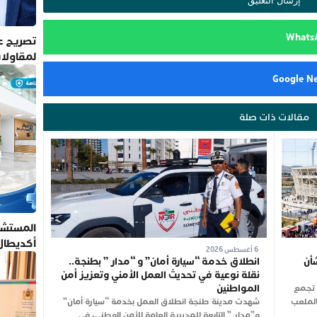
تصريح عم
لمقاولا
مقالات ذات صلة
المستشف
أكديطال
6 أغسطس 2026
تلتزم بأ
أن
انطلاق خدمة “سيارة أمان” و “مدار ” بطنجة..
نقلة نوعية في تحديث العمل الأمني وتعزيز أمن
المواطنين
ن تجمع
شت الجاري بالملعب
شهدت مدينة طنجة انطلاق العمل بخدمة “سيارة أمان”
و”مدار ” التابعة للمديرية العامة للأمن الوطني، في