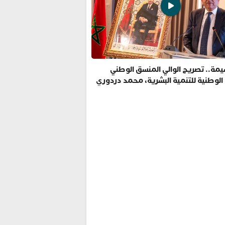
مة.. تصريح الوالي المنسق الوطني
 الوطنية للتنمية البشرية، محمد دردوري