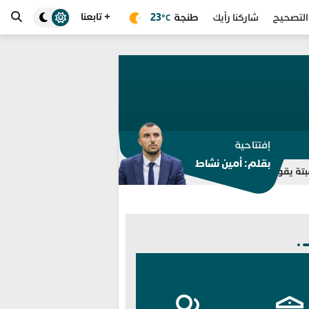
+ تابعنا
طنجة
23
التصحيح
شاركنا رأيك
°C
إفتتاحية
بقلم: أمين نشاط
يري مجموعة “واتساب” للتوقيف بالفنيدق وتطوان
انطلاق خدمة “سيار