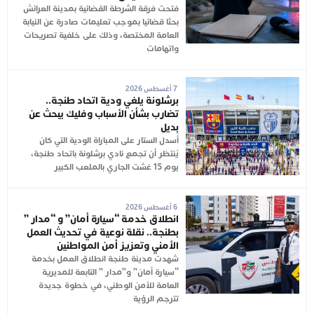
فتحت فرقة الشرطة القضائية بمدينة العرائش
بحثا قضائيا بموجب تعليمات صادرة عن النيابة
العامة المختصة، وذلك على خلفية تصريحات
واتهامات
7 أغسطس 2026
برشلونة يلغي ودية اتحاد طنجة..
تضارب بشأن الأسباب وفليك يبحث عن
بديل
أُسدل الستار على المباراة الودية التي كان
يُنتظر أن تجمع نادي برشلونة باتحاد طنجة،
يوم 15 غشت الجاري بالملعب الكبير
6 أغسطس 2026
انطلاق خدمة “سيارة أمان” و “مدار ”
بطنجة.. نقلة نوعية في تحديث العمل
الأمني وتعزيز أمن المواطنين
شهدت مدينة طنجة انطلاق العمل بخدمة
“سيارة أمان” و”مدار ” التابعة للمديرية
العامة للأمن الوطني، في خطوة جديدة
تترجم الرؤية