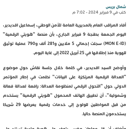
شمال بريس
كتب في 9 فبراير 2024 - 7:02 م
أفاد المراقب العام بالمديرية العامة للأمن الوطني، إسماعيل اقديدير،
اليوم الجمعة بطنجة 9 فبراير الجاري، بأن منصة “هويتي الرقمية”
(MON E-ID) سجلت إجمالي 5 ملايين و281 ألف و790 عملية توثيق
للهوية منذ إطلاقها في 25 أبريل 2022 إلى غاية اليوم.
وأوضح السيد اقديدير، في كلمة خلال جلسة نقاش حول موضوع
“العدالة الرقمية المرتكزة على البيانات” نظمت في إطار المؤتمر
الدولي حول “التحول الرقمي لمنظومة العدالة: رافعة لعدالة فعالة
وشمولية”، أن تطبيق الهاتف المحمول “هويتي الرقمية” يستخدم
من قبل المواطنين للولوج إلى خدمات رقمية يعرضها 29 شريكا
يستخدمون المنصة حاليا.
وأضاف أن كل مواطن مغربي يتوفر على هوية مادية تستند على