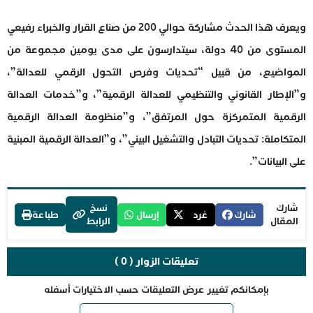
ويعرف هذا الحدث مشاركة حوالي 200 من صناع القرار والخبراء رفيعي
المستوى من 40 دولة، سيتدارسون على مدى يومين مجموعة من
المواضيع، من قبيل “تحديات وفرص التحول الرقمي للعدالة”،
و”الإطار القانوني والتنظيمي للعدالة الرقمية”، و”خدمات العدالة
الرقمية المتمركزة حول المرتفق”، و”منظومة العدالة الرقمية
المتكاملة: تحديات التبادل والتشغيل البيني”، و”العدالة الرقمية المبنية
على البيانات”.
شارك
نسخ
شارك
غرد
إرسال
طباعة
المقال
الرابط
تعليقات الزوار ( 0 )
بإمكانكم تغيير عرض التعليقات حسب الاختيارات أسفله