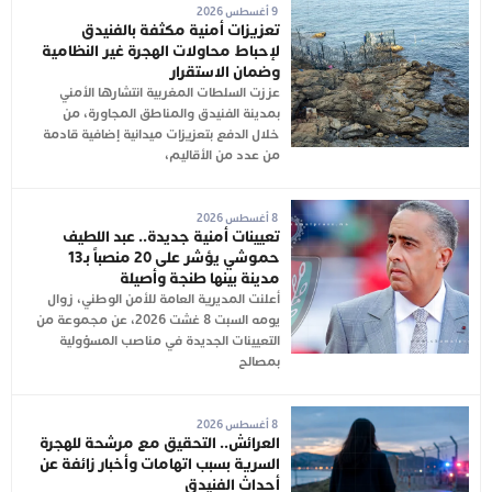
9 أغسطس 2026
تعزيزات أمنية مكثفة بالفنيدق
لإحباط محاولات الهجرة غير النظامية
وضمان الاستقرار
عززت السلطات المغربية انتشارها الأمني
بمدينة الفنيدق والمناطق المجاورة، من
خلال الدفع بتعزيزات ميدانية إضافية قادمة
من عدد من الأقاليم،
8 أغسطس 2026
تعيينات أمنية جديدة.. عبد اللطيف
حموشي يؤشر على 20 منصباً بـ13
مدينة بينها طنجة وأصيلة
أعلنت المديرية العامة للأمن الوطني، زوال
يومه السبت 8 غشت 2026، عن مجموعة من
التعيينات الجديدة في مناصب المسؤولية
بمصالح
8 أغسطس 2026
العرائش.. التحقيق مع مرشحة للهجرة
السرية بسبب اتهامات وأخبار زائفة عن
أحداث الفنيدق