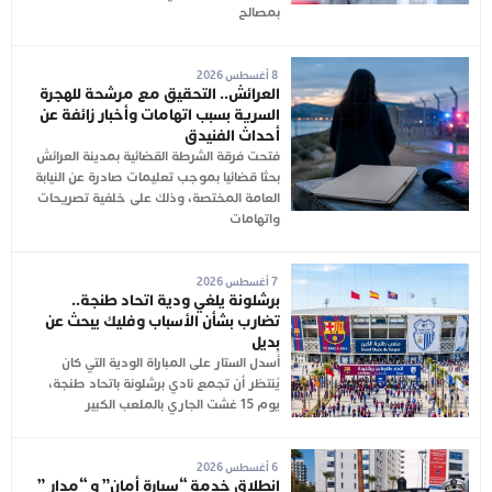
بمصالح
8 أغسطس 2026
العرائش.. التحقيق مع مرشحة للهجرة
السرية بسبب اتهامات وأخبار زائفة عن
أحداث الفنيدق
فتحت فرقة الشرطة القضائية بمدينة العرائش
بحثا قضائيا بموجب تعليمات صادرة عن النيابة
العامة المختصة، وذلك على خلفية تصريحات
واتهامات
7 أغسطس 2026
برشلونة يلغي ودية اتحاد طنجة..
تضارب بشأن الأسباب وفليك يبحث عن
بديل
أُسدل الستار على المباراة الودية التي كان
يُنتظر أن تجمع نادي برشلونة باتحاد طنجة،
يوم 15 غشت الجاري بالملعب الكبير
6 أغسطس 2026
انطلاق خدمة “سيارة أمان” و “مدار ”