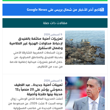
تابع آخر الأخبار من شمال بريس على Google News
مقالات ذات صلة
9 أغسطس 2026
تعزيزات أمنية مكثفة بالفنيدق
لإحباط محاولات الهجرة غير النظامية
وضمان الاستقرار
عززت السلطات المغربية انتشارها الأمني
بمدينة الفنيدق والمناطق المجاورة، من
خلال الدفع بتعزيزات ميدانية إضافية قادمة
من عدد من الأقاليم،
8 أغسطس 2026
تعيينات أمنية جديدة.. عبد اللطيف
حموشي يؤشر على 20 منصباً بـ13
مدينة بينها طنجة وأصيلة
أعلنت المديرية العامة للأمن الوطني، زوال
يومه السبت 8 غشت 2026، عن مجموعة من
التعيينات الجديدة في مناصب المسؤولية