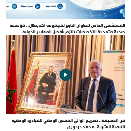
المستشفى الخاص لتطوان التابع لمجموعة أكديطال.. مؤسسة
صحية متعددة التخصصات تلتزم بأفضل المعايير الدولية
من الحسيمة.. تصريح الوالي المنسق الوطني للمبادرة الوطنية
للتنمية البشرية، محمد دردوري