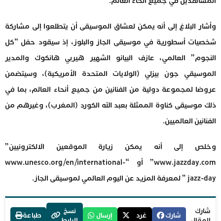
المشاهدين في جميع أنحاء العالم.
وأشار البلاغ إلى أنه يمكن لعشاق الموسيقى أن يتطلعوا إلى مشاركة
شخصيات أسطورية في موسيقى الجاز والبلوز، إذ سيقود حفل “كل
النجوم” العالمي، عازف البيانو الشهير هيربي هانكوك والمدير
الموسيقي جون بيزلي (الولايات المتحدة الأمريكية)، وسيتضمن
عروضا لمجموعة دولية من الفنانين من جميع أنحاء العالم، بما في
ذلك موسيقى كناوة الممثلة بعبد الله الكورد (المغرب)، وغيرهم من
الفنانين العالميين.
وخلص إلى أنه يمكن زيارة الموقعين الالكترونيين”
www.jazzday.com” أو “www.unesco.org/en/international-
jazz-day ” لمعرفة المزيد عن اليوم العالمي لموسيقى الجاز.
شارك
نسخ
شارك
غرد
إرسال
طباعة
المقال
الرابط