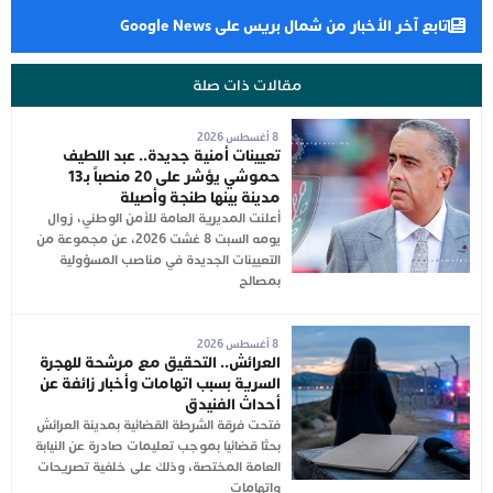
تابع آخر الأخبار من شمال بريس على Google News
مقالات ذات صلة
8 أغسطس 2026
تعيينات أمنية جديدة.. عبد اللطيف
حموشي يؤشر على 20 منصباً بـ13
مدينة بينها طنجة وأصيلة
أعلنت المديرية العامة للأمن الوطني، زوال
يومه السبت 8 غشت 2026، عن مجموعة من
التعيينات الجديدة في مناصب المسؤولية
بمصالح
8 أغسطس 2026
العرائش.. التحقيق مع مرشحة للهجرة
السرية بسبب اتهامات وأخبار زائفة عن
أحداث الفنيدق
فتحت فرقة الشرطة القضائية بمدينة العرائش
بحثا قضائيا بموجب تعليمات صادرة عن النيابة
العامة المختصة، وذلك على خلفية تصريحات
واتهامات