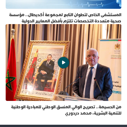
المستشفى الخاص لتطوان التابع لمجموعة أكديطال.. مؤسسة
صحية متعددة التخصصات تلتزم بأفضل المعايير الدولية
من الحسيمة.. تصريح الوالي المنسق الوطني للمبادرة الوطنية
للتنمية البشرية، محمد دردوري