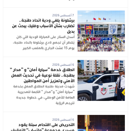
7 أغسطس 2026
برشلونة يلغي ودية اتحاد طنجة..
تضارب بشأن الأسباب وفليك يبحث عن
بديل
أُسدل الستار على المباراة الودية التي كان
يُنتظر أن تجمع نادي برشلونة باتحاد طنجة،
يوم 15 غشت الجاري بالملعب الكبير
6 أغسطس 2026
انطلاق خدمة “سيارة أمان” و “مدار ”
بطنجة.. نقلة نوعية في تحديث العمل
الأمني وتعزيز أمن المواطنين
شهدت مدينة طنجة انطلاق العمل بخدمة
“سيارة أمان” و”مدار ” التابعة للمديرية
العامة للأمن الوطني، في خطوة جديدة
تترجم الرؤية
6 أغسطس 2026
التحريض على اقتحام سبتة يقود
مسيري مجموعة “واتساب” للتوقيف