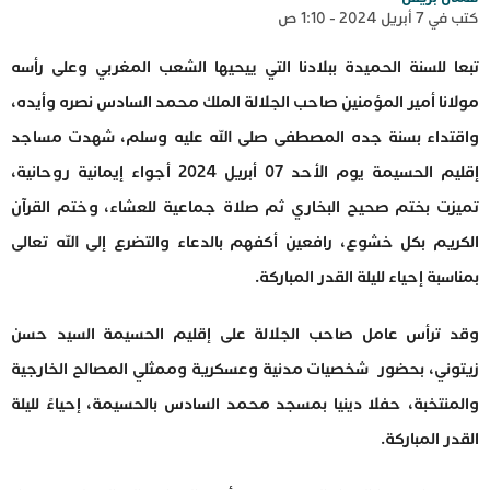
كتب في 7 أبريل 2024 - 1:10 ص
تبعا للسنة الحميدة ببلادنا التي ييحيها الشعب المغربي وعلى رأسه
مولانا أمير المؤمنين صاحب الجلالة الملك محمد السادس نصره وأيده،
واقتداء بسنة جده المصطفى صلى الله عليه وسلم، شهدت مساجد
إقليم الحسيمة يوم الأحد 07 أبريل 2024 أجواء إيمانية روحانية،
تميزت بختم صحيح البخاري ثم صلاة جماعية للعشاء، وختم القرآن
الكريم بكل خشوع، رافعين أكفهم بالدعاء والتضرع إلى الله تعالى
بمناسبة إحياء لليلة القدر المباركة.
وقد ترأس عامل صاحب الجلالة على إقليم الحسيمة السيد حسن
زيتوني، بحضور شخصيات مدنية وعسكرية وممثلي المصالح الخارجية
والمنتخبة، حفلا دينيا بمسجد محمد السادس بالحسيمة، إحياءً لليلة
القدر المباركة.