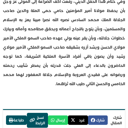
وفي ختام هذا الحفل الديني، رفعت أكف الضراعة إلى المولى عز وجل
بأن يحفظ مولانا أمير المؤمنين حامي حمى الملة والدين صاحب
الجلالة الملك محمد السادس نصره الله نصرا مبينا يعز به الإسلام
والمسلمين، وبأن يتوج بالنجاح أعماله ويحقق مطامحه وآماله ويبارك
خطوات جلالته، وبأن يقر عينه بولي عهده صاحب السمو الملكي الأمير
مولاي الحسن ويشد أزره بشقيقه صاحب السمو الملكي الأمير مولاي
رشيد وأن يصون باقي أفراد الأسرة الملكية الشريفة، كما توجه
الحاضرون بالدعاء إلى العلي جلت قدرته بأن يمطر شآبيب رحمته
ورضوانه على فقيدي العروبة والإسلام جلالة المغفور لهما محمد
الخامس والحسن الثاني طيب الله ثراهما.
شارك
نسخ
شارك
غرد
إرسال
طباعة
المقال
الرابط