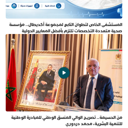
المستشفى الخاص لتطوان التابع لمجموعة أكديطال.. مؤسسة
صحية متعددة التخصصات تلتزم بأفضل المعايير الدولية
من الحسيمة.. تصريح الوالي المنسق الوطني للمبادرة الوطنية
للتنمية البشرية، محمد دردوري