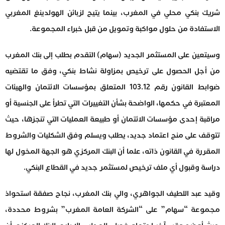
شريك بنكي محلي في المغرب، بينما يتيح لزبائن الهولدينغ المغربي
الاستفادة من حلول مواكبة وتمويل من قبل خبراء المجموعة.
وسيتعين على المستثمر الجديد (سهام) التقدم بطلب إلى بنك المغرب
من أجل الحصول على ترخيص بمزاولة نشاط بنكي، وفق ما تقتضيه
ضوابط القانون رقم 103.12 المتعلق بمؤسسات الائتمان والهيئات
المعتبرة في حكمها، الواضحة بشأن التغييرات التي تطرأ على الجنسية أو
مراقبة إحدى مؤسسات الائتمان أو طبيعة العمليات التي تنجزها، حيث
تتوقف على منح اعتماد جديد، يطلب ويسلم وفق الشكليات والشروط
المقررة في القانون ذاته، علما أن البنك المركزي هو الجهة المخول لها
دراسة وقبول أي ملف ترخيص لمستثمر جديد في القطاع البنكي.
وقيد عبد اللطيف الجواهري، والي بنك المغرب، نجاح صفقة استحواذ
مجموعة “سهام” على “الشركة العامة المغرب” بشروط محددة،