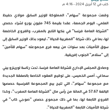
كتب في 12 أبريل 2024 - 4:16 م
وقعت مجموعة “سهام”، المملوكة للوزير السابق مولاي حفيظ
العلمي، اليوم الجمعة، عقدا بقيمة 745 مليون يورو لشراء حصص
“الشركة العامة فرنسا” في بنكها التابع بالمغرب، والفروع الخاضعة
لها، بما في ذلك شركة “المغربية للحياة”، ليعود بذلك الوزير السابق إلى
سوق التأمينات بعد سنوات من بيعه فرع مجموعته “سهام للتأمين”
إلى “سنلام” الجنوب إفريقية.
وصادق المجلس الإداري للشركة العامة فرنسا، تحت رئاسة لورينزو بيني
سماغي، أمس الخميس، على توقيع العقود الخاصة بالصفقة الجديدة
مع مجموعة “سهام”، التي تتيح بيع المجموعة الفرنسية حصصها
البالغة 57.67 في المائة من رأس مال “الشركة العامة المغرب”، وكذا
الفروع التابعة لها، بما في ذلك مجموع حصص “صوجي كاب” في
شركة التأمينات التابعة “المغربية للحياة”.