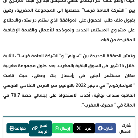
حيث أوضح عقب آخر اجتماع فصلي للمجلس الإداري للبنك المركزي أن
بيع “الشركة العامة فرنسا” حصصها إلى المجموعة المغربية، رهين
بقبول ملف طلب الحصول على الموافقة الذي ستتم دراسته، والاطلاع
على مشروع المستثمر الجديد ونموذجه للأعمال والقيمة الإضافية
المقترحة من قبله.
وتعتبر الصفقة الجديدة بين “سهام” و”الشركة العامة فرنسا”، الثانية
خلال 15 شهرا في السوق البنكية بالمغرب، بعد حلول مجموعة مغربية
مكان مستثمر أجنبي في رأسمال بنك وطني، حيث قامت
“هولماركوم” في دجنبر 2022 بالتوقيع مع القرض الفلاحي الفرنسي
اتفاقية سندات نهائية، أكدت الاستحواذ على إجمالي حصة 78.7 في
المائة في “مصرف المغرب”.
شارك
نسخ
شارك
غرد
إرسال
طباعة
المقال
الرابط