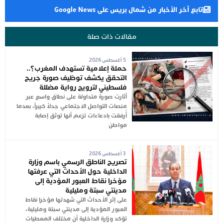
تابع آخر الأخبار من شمال بريس على Google News
مقالات ذات صلة
5 أغسطس 2026
حملة إعلامية تستهدف المغرب؟..
التحقق يكشف توظيف صورة جريح
فلسطيني لترويج رواية مضللة
أثارت صورة متداولة على نطاق واسع عبر
منصات التواصل الاجتماعي جدلاً كبيراً، بعدما
أُرفقت بادعاءات تزعم أنها توثق إصابة
مواطن
3 أغسطس 2026
تصريح الناطق الرسمي باسم وزارة
الداخلية حول الأحداث التي عرفتها
مؤخرا نقاط العبور المؤدية إلى
مدينتي سبتة ومليلية
على إثر الأحداث التي شهدتها مؤخرا نقاط
العبور المؤدية إلى مدينتي سبتة ومليلية،
تؤكد وزارة الداخلية أن مختلف المعطيات