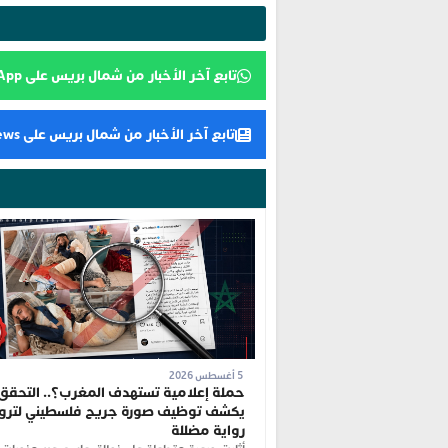
تابع آخر الأخبار من شمال بريس على WhatsApp
تابع آخر الأخبار من شمال بريس على Google News
5 أغسطس 2026
حملة إعلامية تستهدف المغرب؟.. التحقق
يكشف توظيف صورة جريح فلسطيني لترو
رواية مضللة