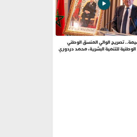
مة.. تصريح الوالي المنسق الوطني
 الوطنية للتنمية البشرية، محمد دردوري