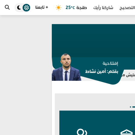
+ تابعنا
طنجة
25
التصحيح
شاركنا رأيك
°C
إفتتاحية
بقلم: أمين نشاط
للمرة الثامنة.. مختبر الشرطة العلمية المغربي يوسع اعتما