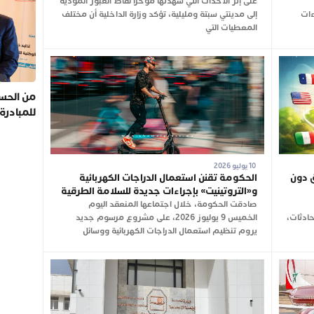
على إثر الأحداث التي شهدتها مؤخرا نقاط العبور المؤدية
ءات
إلى مدينتي سبتة ومليلية، تؤكد وزارة الداخلية أن مختلف
المعطيات التي
من الحسي
للمبادرة
10 يوليو 2026
ق دون
الحكومة تقنن استعمال الدراجات الكهربائية
و«التروتينيت» بإجراءات جديدة للسلامة الطرقية
صادقت الحكومة، خلال اجتماعها المنعقد اليوم
ادثات،
الخميس 9 يوليوز 2026، على مشروع مرسوم جديد
يروم تنظيم استعمال الدراجات الكهربائية ووسائل