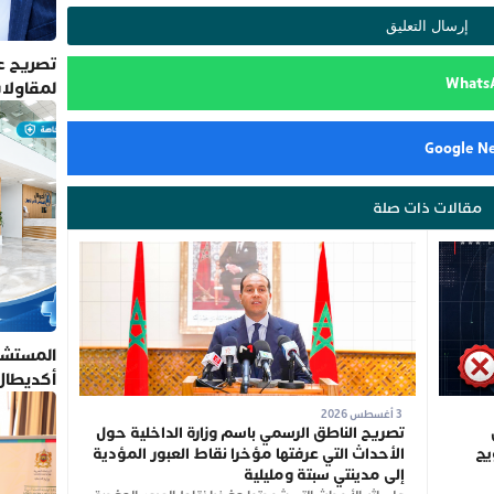
تصريح عم
لمقاولا
مقالات ذات صلة
المستشف
أكديطال
تلتزم بأ
3 أغسطس 2026
تصريح الناطق الرسمي باسم وزارة الداخلية حول
يج
الأحداث التي عرفتها مؤخرا نقاط العبور المؤدية
إلى مدينتي سبتة ومليلية