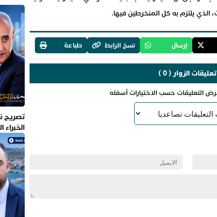
 الذي يلتزم به كل المنخرطين فيها.
إرسال
نسخ الرابط
طباعة
تعليقات الزوار ( 0 )
رض التعليقات حسب الاختيارات أسفله
تصريح نا
الخبراء 