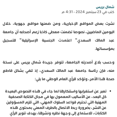
شمال بريس
كتب في 23 سبتمبر 2024 - 4:31 م
نشرت بعض المواقع الإخبارية، ومن ضمنها مواقع جهوية، خلال
اليومين الماضيين، نصوصا تضمنت معطى كاذبا زعم أصحابه أن جامعة
عبد المالك السعدي” اعتمدت الجنسية الإسرائيلية” للتسجيل
بمؤسساتها.
وحسب بلاغ أصدرته الجامعة، تتوفر جريدة شمال بريس على نسخة
منه، فإن رئاسة جامعة عبد المالك السعدي، إذ تنفي بشكل قاطع
صحة هذا الأمر، وتؤكد للرأي العام الوطني ما يلي:
تعبر عن استغرابها واستنكارها لما جاء في هذه النصوص البعيدة
كل البعد، عن الأساليب المعمول بها في مجال الكتابة الصحفية
المهنية التي تحترم قواعد السلوك المهني، التي تلزم المسؤولين
عن النشر، بضرورة ربط الاتصال بالطرف المعني بمحتوى هذه
الكتابات، للاستماع إلى وجهة نظره ونشرها، بهدف تنوير الرأي