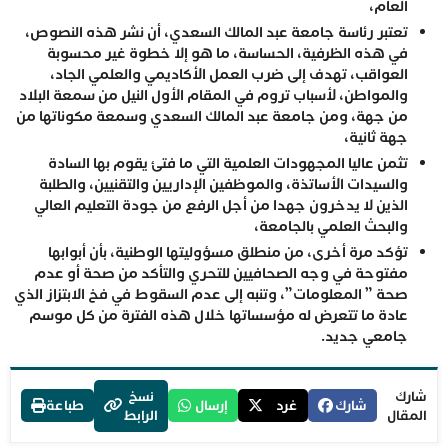
العام،
تعتبر رئاسة جامعة عبد المالك السعدي، أن نشر هذه النصوص،
في هذه الظرفية، الحساسة، ما هو إلا خطوة غير محسوبة
العواقب، تهدف إلى ضرب العمل الأكاديمي والعلمي الجاد،
والمواطن، لأسباب تروم في المقام الأول النيل من سمعة البلاد
من جهة، ومن جامعة عبد المالك السعدي وسمعة مكوناتها من
جهة ثانية،
تثمن عاليا المجهودات العلمية التي ما فتئ يقوم بها السادة
والسيدات الأساتذة، والموظفين الإداريين والتقنيين، والطلبة
الذين لا يدخرون جهدا من أجل الرفع من جودة التعليم العالي
والبحث العلمي بالجامعة،
تؤكد مرة أخرى، من منطلق مسؤوليتها الوطنية، بأن أبوابها
مفتوحة في وجه الصحافيين للتحري والتأكد من صحة أو عدم
صحة ” المعلومات”، وتنبه إلى عدم السقوط في فخ الابتزاز الذي
عادة ما تتعرض له مؤسساتها خلال هذه الفترة من كل موسم
جامعي جديد.
شارك
نسخ
شارك
غرد
إرسال
طباعة
المقال
الرابط