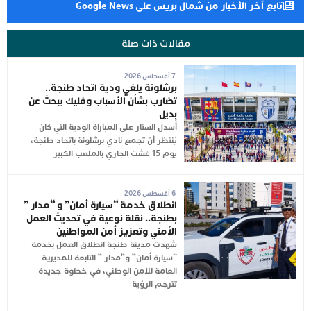
تابع آخر الأخبار من شمال بريس على Google News
مقالات ذات صلة
7 أغسطس 2026
برشلونة يلغي ودية اتحاد طنجة..
تضارب بشأن الأسباب وفليك يبحث عن
بديل
أُسدل الستار على المباراة الودية التي كان
يُنتظر أن تجمع نادي برشلونة باتحاد طنجة،
يوم 15 غشت الجاري بالملعب الكبير
6 أغسطس 2026
انطلاق خدمة “سيارة أمان” و “مدار ”
بطنجة.. نقلة نوعية في تحديث العمل
الأمني وتعزيز أمن المواطنين
شهدت مدينة طنجة انطلاق العمل بخدمة
“سيارة أمان” و”مدار ” التابعة للمديرية
العامة للأمن الوطني، في خطوة جديدة
تترجم الرؤية