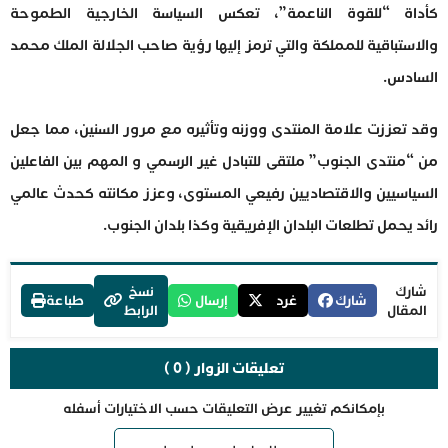
كأداة “للقوة الناعمة”، تعكس السياسة الخارجية الطموحة
والاستباقية للمملكة والتي ترمز إليها رؤية صاحب الجلالة الملك محمد
السادس.
وقد تعززت علامة المنتدى ووزنه وتأثيره مع مرور السنين، مما جعل
من “منتدى الجنوب” ملتقى للتبادل غير الرسمي و المهم بين الفاعلين
السياسيين والاقتصاديين رفيعي المستوى، وعزز مكانته كحدث عالمي
رائد يحمل تطلعات البلدان الإفريقية وكذا بلدان الجنوب.
شارك
نسخ
شارك
غرد
إرسال
طباعة
المقال
الرابط
تعليقات الزوار ( 0 )
بإمكانكم تغيير عرض التعليقات حسب الاختيارات أسفله