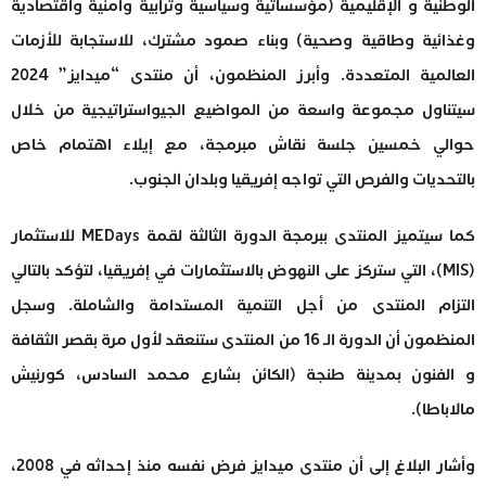
الوطنية و الإقليمية (مؤسساتية وسياسية وترابية وأمنية واقتصادية
وغذائية وطاقية وصحية) وبناء صمود مشترك، للاستجابة للأزمات
العالمية المتعددة. وأبرز المنظمون، أن منتدى “ميدايز” 2024
سيتناول مجموعة واسعة من المواضيع الجيواستراتيجية من خلال
حوالي خمسين جلسة نقاش مبرمجة، مع إيلاء اهتمام خاص
بالتحديات والفرص التي تواجه إفريقيا وبلدان الجنوب.
كما سيتميز المنتدى ببرمجة الدورة الثالثة لقمة MEDays للاستثمار
(MIS)، التي ستركز على النهوض بالاستثمارات في إفريقيا، لتؤكد بالتالي
التزام المنتدى من أجل التنمية المستدامة والشاملة. وسجل
المنظمون أن الدورة الـ 16 من المنتدى ستنعقد لأول مرة بقصر الثقافة
و الفنون بمدينة طنجة (الكائن بشارع محمد السادس، كورنيش
مالاباطا).
وأشار البلاغ إلى أن منتدى ميدايز فرض نفسه منذ إحداثه في 2008،