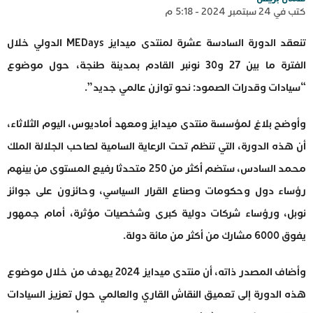
كتب في 24 سبتمبر 2024 - 5:18 م
تنعقد الدورة السادسة عشرة لمنتدى ميدايز MEDays الدولي خلال
الفترة ما بين 27 و30 نونبر القادم بمدينة طنجة، حول موضوع
“سيادات وقدرات الصمود: نحو توازن عالمي جديد”.
وأوضح بلاغ لمؤسسة منتدى ميدايز ومعهد أماديوس، اليوم الثلاثاء،
أن هذه الدورة، التي تنظم تحت الرعاية السامية لصاحب الجلالة الملك
محمد السادس، ستضم أكثر من 250 متحدثا رفيع المستوى من بينهم
رؤساء دول وحكومات وصناع القرار السياسي، وحائزون على جوائز
نوبل، ورؤساء شركات دولية كبرى وشخصيات مؤثرة، أمام جمهور
يفوق 6000 مشارك من أكثر من مائة دولة.
وأضاف المصدر ذاته، أن منتدى ميدايز 2024 يهدف من خلال موضوع
هذه الدورة إلى تعميق النقاش القاري والعالمي حول تعزيز السيادات