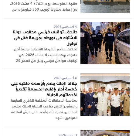
طنجة المتوسط، يوم الثلاثاء 4 غشت 2026،
من إحباط محاولة تهريب 350 كيلوغرام من
4 أغسطس 2026
طنجة.. توقيف فرنسي مطلوب دوليًا
للاشتباه في تورطه بجريمة قتل في
تولوز
تمكنت عناصر الشرطة القضائية بولاية أمن
طنجة، يومه السبت 4 غشت 2026، من
توقيف مواطن فرنسي يبلغ من العمر 29
4 أغسطس 2026
جلالة الملك ينعم بأوسمة ملكية على
خمسة أطر بإقليم الحسيمة تقديراً
لخدماتهم الجليلة
بمناسبة الاحتفالات المخلدة للذكرى السابعة
والعشرين لتربع صاحب الجلالة الملك محمد
السادس، نصره الله وأيده، على عرش أسلافه
الميامين، شهد
31 يوليو 2026