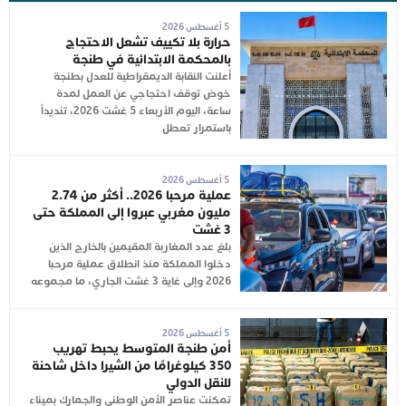
5 أغسطس 2026
حرارة بلا تكييف تشعل الاحتجاج
بالمحكمة الابتدائية في طنجة
أعلنت النقابة الديمقراطية للعدل بطنجة
خوض توقف احتجاجي عن العمل لمدة
ساعة، اليوم الأربعاء 5 غشت 2026، تنديداً
باستمرار تعطل
5 أغسطس 2026
عملية مرحبا 2026.. أكثر من 2.74
مليون مغربي عبروا إلى المملكة حتى
3 غشت
بلغ عدد المغاربة المقيمين بالخارج الذين
دخلوا المملكة منذ انطلاق عملية مرحبا
2026 وإلى غاية 3 غشت الجاري، ما مجموعه
5 أغسطس 2026
أمن طنجة المتوسط يحبط تهريب
350 كيلوغرامًا من الشيرا داخل شاحنة
للنقل الدولي
تمكنت عناصر الأمن الوطني والجمارك بميناء