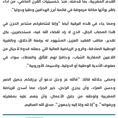
القدم المغربية، بما قدمته، منذ خمسينيات القرن الماضي، من أداء
باهر بوأتها مكانة مرموقة في قائمة أبرز الهدافين وطنيا ودوليا”.
ومما جاء في هذه البرقية أيضا “وإننا لنشاطركم مشاعر الحزن في
هذا المصاب الجلل، الذي لا راد لقضاء الله فيه، مستحضرين، بكل
تقدير، مناقب الفقيد العزيز، المشهود له برفعة الأخلاق، وبالغيرة
الوطنية الصادقة، والروح الرياضية العالية التي جعلته قدوة لأجيال من
اللاعبين المغاربة الشباب، وحافزا لهم للتألق والعطاء، سواء في
صفوف الأندية الوطنية أو الدولية، ولاسيما، الأوروبية”.
ومضى جلالته قائلا: “فالله عز وجل ندعو أن يرزقكم جميل الصبر
وحسن العزاء، وأن يجزي الراحل، خير الجزاء عما أسدى للرياضة
المغربية ولوطنه من جليل الأعمال، وأن ينعم عليه بمغفرته
ورضوانه”. و”إنا لله وإنا إليه راجعون”. صدق الله العظيم.