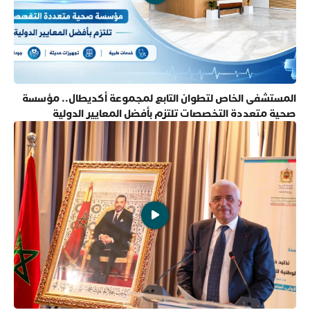
المستشفى الخاص لتطوان التابع لمجموعة أكديطال.. مؤسسة
صحية متعددة التخصصات تلتزم بأفضل المعايير الدولية