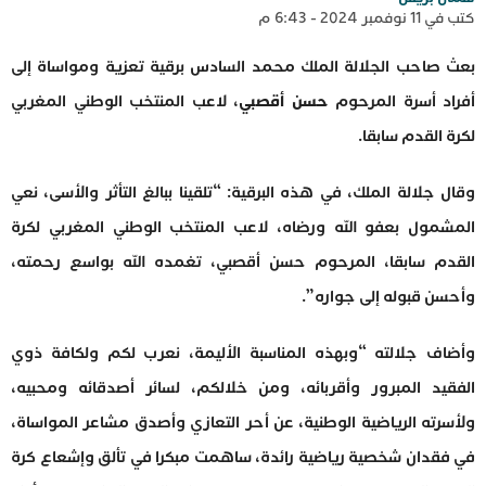
كتب في 11 نوفمبر 2024 - 6:43 م
بعث صاحب الجلالة الملك محمد السادس برقية تعزية ومواساة إلى
أفراد أسرة المرحوم
حسن أقصبي
، لاعب المنتخب الوطني المغربي
لكرة القدم سابقا.
وقال جلالة الملك، في هذه البرقية: “تلقينا ببالغ التأثر والأسى، نعي
المشمول بعفو الله ورضاه، لاعب المنتخب الوطني المغربي لكرة
القدم سابقا، المرحوم حسن أقصبي، تغمده الله بواسع رحمته،
وأحسن قبوله إلى جواره”.
وأضاف جلالته “وبهذه المناسبة الأليمة، نعرب لكم ولكافة ذوي
الفقيد المبرور وأقربائه، ومن خلالكم، لسائر أصدقائه ومحبيه،
ولأسرته الرياضية الوطنية، عن أحر التعازي وأصدق مشاعر المواساة،
في فقدان شخصية رياضية رائدة، ساهمت مبكرا في تألق وإشعاع كرة