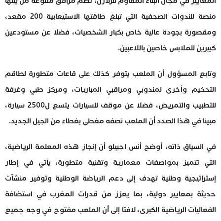
المعايير في مجال البناء المقاوم للزلازل، تضم مرافق متنوعة من بينها
منصة للندوات الصحفية التي تبلغ طاقتها الاستيعابية 200 مقعد،
ومقصورة بجودة عالية خاص بكبار الشخصيات، فضلا عن مستودعين
كبيرين للملابس خاصين باللاعبين.
وتابع المسؤول أن الملعب يتوفر كذلك على قاعات متطورة لطاقم
التحكيم وأخرى لمندوبي ومراقبي المباريات، ومركز طبي وغرفة
للتطبيب والتمريض، فضلا عن موقف للسيارات يتسع ل2500 سيارة،
مبينا في هذا الصدد أن الملعب نصفه مغطى بغطاء من الجيل الجديد.
في السياق ذاته، أوضح أنس اجبيلو أن إنجاز هذه المعلمة الرياضية،
التي تتميز بمواصفات معمارية وتقنية متطورة، يأتي في إطار
إستراتيجية وطنية تهدف إلى دعم الرياضة الوطنية وتوفير منشآت
حديثة بمعايير دولية، بما يعزز من قدرات المغرب في استضافة
الفعاليات الرياضية الكبرى، لافتا إلى أن الملعب مفتوح في وجه جميع