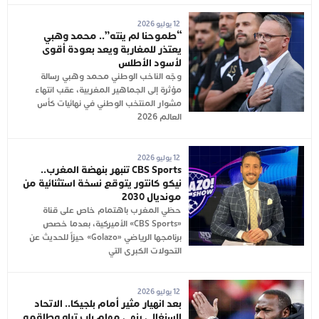
12 يوليو 2026
“طموحنا لم ينته”.. محمد وهبي
يعتذر للمغاربة ويعد بعودة أقوى
لأسود الأطلس
وجّه الناخب الوطني محمد وهبي رسالة
مؤثرة إلى الجماهير المغربية، عقب انتهاء
مشوار المنتخب الوطني في نهائيات كأس
العالم 2026
12 يوليو 2026
CBS Sports تنبهر بنهضة المغرب..
نيكو كانتور يتوقع نسخة استثنائية من
مونديال 2030
حظي المغرب باهتمام خاص على قناة
«CBS Sports» الأميركية، بعدما خصص
برنامجها الرياضي «Golazo» حيزاً للحديث عن
التحولات الكبرى التي
12 يوليو 2026
بعد انهيار مثير أمام بلجيكا.. الاتحاد
السنغالي ينهي مهام باب تياو وطاقمه