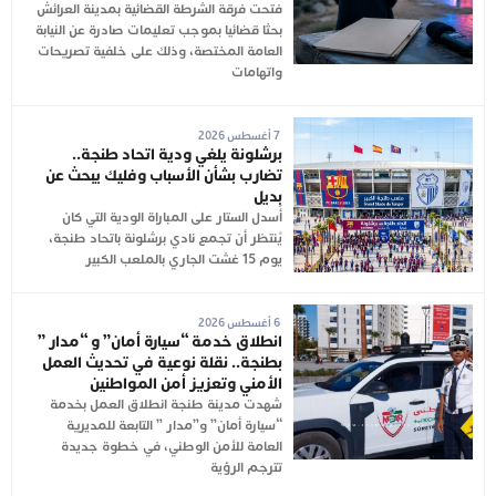
فتحت فرقة الشرطة القضائية بمدينة العرائش
بحثا قضائيا بموجب تعليمات صادرة عن النيابة
العامة المختصة، وذلك على خلفية تصريحات
واتهامات
7 أغسطس 2026
برشلونة يلغي ودية اتحاد طنجة..
تضارب بشأن الأسباب وفليك يبحث عن
بديل
أُسدل الستار على المباراة الودية التي كان
يُنتظر أن تجمع نادي برشلونة باتحاد طنجة،
يوم 15 غشت الجاري بالملعب الكبير
6 أغسطس 2026
انطلاق خدمة “سيارة أمان” و “مدار ”
بطنجة.. نقلة نوعية في تحديث العمل
الأمني وتعزيز أمن المواطنين
شهدت مدينة طنجة انطلاق العمل بخدمة
“سيارة أمان” و”مدار ” التابعة للمديرية
العامة للأمن الوطني، في خطوة جديدة
تترجم الرؤية