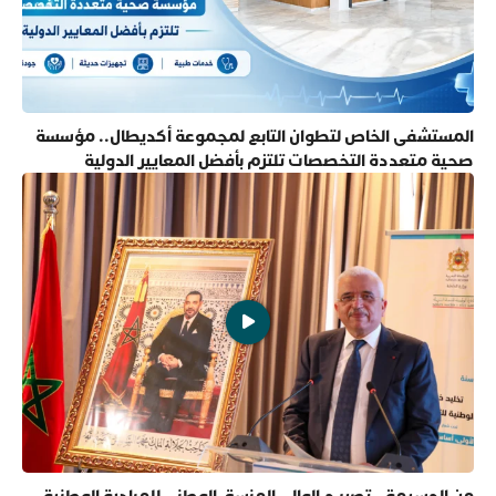
المستشفى الخاص لتطوان التابع لمجموعة أكديطال.. مؤسسة
صحية متعددة التخصصات تلتزم بأفضل المعايير الدولية
من الحسيمة.. تصريح الوالي المنسق الوطني للمبادرة الوطنية