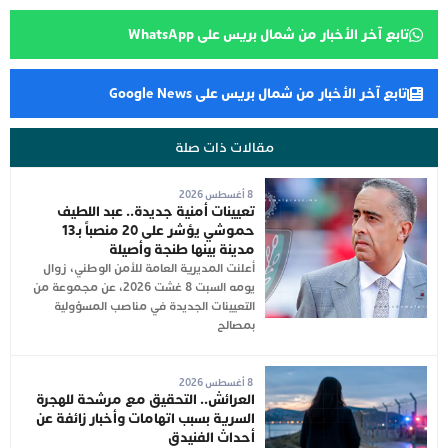
تابع آخر الأخبار من شمال بريس على WhatsApp
تابع آخر الأخبار من شمال بريس على Google News
مقالات ذات صلة
8 أغسطس 2026
تعيينات أمنية جديدة.. عبد اللطيف
حموشي يؤشر على 20 منصباً بـ13
مدينة بينها طنجة وأصيلة
أعلنت المديرية العامة للأمن الوطني، زوال
يومه السبت 8 غشت 2026، عن مجموعة من
التعيينات الجديدة في مناصب المسؤولية
بمصالح
8 أغسطس 2026
العرائش.. التحقيق مع مرشحة للهجرة
السرية بسبب اتهامات وأخبار زائفة عن
أحداث الفنيدق